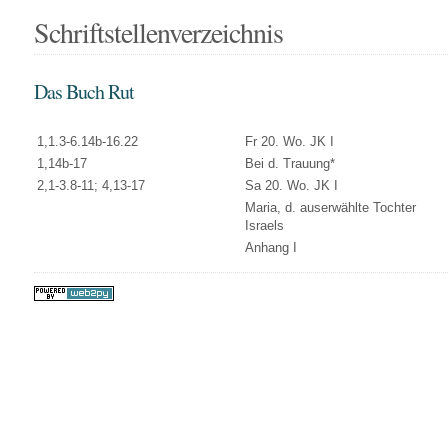
Schriftstellenverzeichnis
Das Buch Rut
1,1.3-6.14b-16.22
Fr 20. Wo. JK I
1,14b-17
Bei d. Trauung*
2,1-3.8-11; 4,13-17
Sa 20. Wo. JK I
Maria, d. auserwählte Tochter
Israels
Anhang I