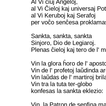
Al Vi ĉiuj Anĝeloj,
al Vi Ĉieloj kaj universaj Po
al Vi Keruboj kaj Serafoj
per voĉo senĉesa proklama
Sankta, sankta, sankta
Sinjoro, Dio de Legiaroj.
Plenas ĉieloj kaj tero de l' 
Vin la glora ĥoro de l' aposto
Vin de l' profetoj laŭdinda ar
Vin laŭdas de l' martiroj bri
Vin tra la tuta ter-globo
konfesas la sankta eklezio:
Vin, la Patron de senfina ma