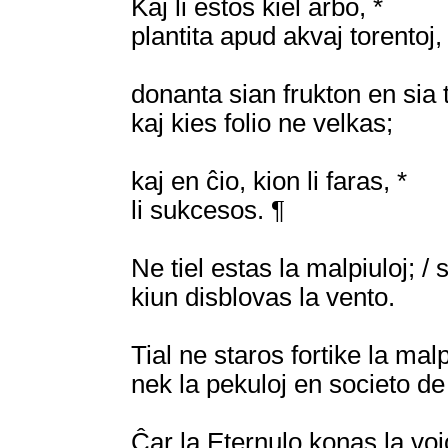
Kaj li estos kiel arbo, *
plantita apud akvaj torentoj,
donanta sian frukton en sia 
kaj kies folio ne velkas;
kaj en ĉio, kion li faras, *
li sukcesos. ¶
Ne tiel estas la malpiuloj; / 
kiun disblovas la vento.
Tial ne staros fortike la malp
nek la pekuloj en societo de 
Ĉar la Eternulo konas la vojo