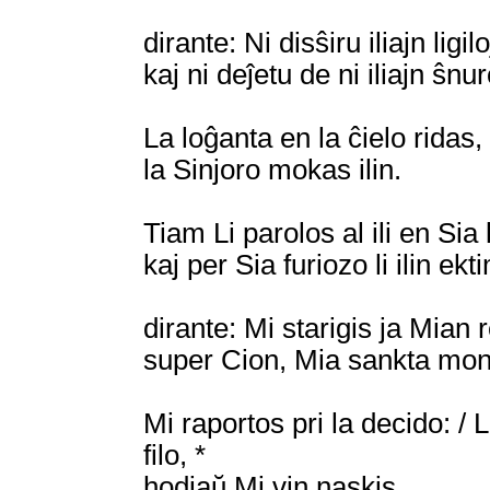
dirante: Ni disŝiru iliajn ligilo
kaj ni deĵetu de ni iliajn ŝnur
La loĝanta en la ĉielo ridas, 
la Sinjoro mokas ilin.
Tiam Li parolos al ili en Sia 
kaj per Sia furiozo li ilin ekt
dirante: Mi starigis ja Mian 
super Cion, Mia sankta mon
Mi raportos pri la decido: / 
filo, *
hodiaŭ Mi vin naskis.