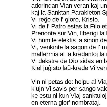
adorindan Vian veran kaj un
kaj la Sanktan Parakleton Sp
Vi reĝo de l' gloro, Kristo.
Vi de l' Patro estas la Filo e
Prenonte sur Vin, liberigi l
Vi humile elektis la sinon de 
Vi, venkinte la sagon de l' m
malfermis al la kredantoj la
Vi dekstre de Dio sidas en la
Kiel juĝisto laŭ-krede Vi ve
Vin ni petas do: helpu al Via
kiujn Vi savis per sango val
ke estu ni kun Viaj sanktuloj
en eterna glor' nombrataj.