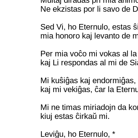
Multaj diradas pri mia animo
Ne ekzistas por li savo de D
Sed Vi, ho Eternulo, estas ŝi
mia honoro kaj levanto de m
Per mia voĉo mi vokas al la 
kaj Li respondas al mi de S
Mi kuŝiĝas kaj endormiĝas, 
kaj mi vekiĝas, ĉar la Etern
Mi ne timas miriadojn da kon
kiuj estas ĉirkaŭ mi.
Leviĝu, ho Eternulo, *