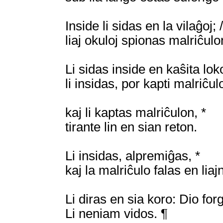
Inside li sidas en la vilaĝoj;
liaj okuloj spionas malriĉulo
Li sidas inside en kaŝita loko
li insidas, por kapti malriĉul
kaj li kaptas malriĉulon, *
tirante lin en sian reton.
Li insidas, alpremiĝas, *
kaj la malriĉulo falas en liaj
Li diras en sia koro: Dio for
Li neniam vidos. ¶