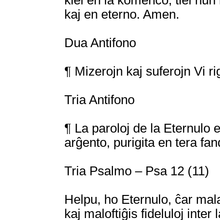
kiel en la komenco, tiel nun
kaj en eterno. Amen.
Dua Antifono
¶ Mizerojn kaj suferojn Vi r
Tria Antifono
¶ La paroloj de la Eternulo e
arĝento, purigita en tera fan
Tria Psalmo – Psa 12 (11)
Helpu, ho Eternulo, ĉar mala
kaj maloftiĝis fideluloj inter