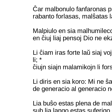
Ĉar malbonulo fanfaronas pri
rabanto forlasas, malŝatas l
Malpiulo en sia malhumileco
en ĉiuj liaj pensoj Dio ne ek
Li ĉiam iras forte laŭ siaj voj
li; *
ĉiujn siajn malamikojn li for
Li diris en sia koro: Mi ne ŝ
de generacio al generacio 
Lia buŝo estas plena de mal
sub lia lango estas suferigo