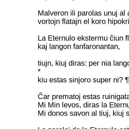
Malveron ili parolas unuj al a
vortojn flatajn el koro hipokri
La Eternulo ekstermu ĉiun f
kaj langon fanfaronantan,
tiujn, kiuj diras: per nia lan
*
kiu estas sinjoro super ni? 
Ĉar prematoj estas ruinigataj
Mi Min levos, diras la Eternu
Mi donos savon al tiuj, kiuj s