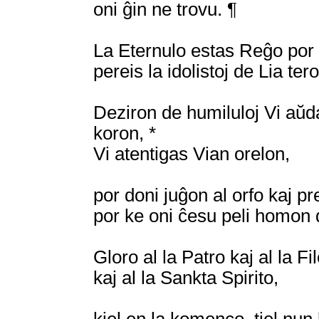
oni ĝin ne trovu. ¶
La Eternulo estas Reĝo por 
pereis la idolistoj de Lia tero
Deziron de humiluloj Vi aŭdas
koron, *
Vi atentigas Vian orelon,
por doni juĝon al orfo kaj pr
por ke oni ĉesu peli homon d
Gloro al la Patro kaj al la Fil
kaj al la Sankta Spirito,