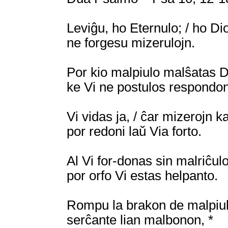
Leviĝu, ho Eternulo; / ho Di
ne forgesu mizerulojn.
Por kio malpiulo malŝatas Dio
ke Vi ne postulos respondo
Vi vidas ja, / ĉar mizerojn ka
por redoni laŭ Via forto.
Al Vi for-donas sin malriĉulo
por orfo Vi estas helpanto.
Rompu la brakon de malpiulo
serĉante lian malbonon, *