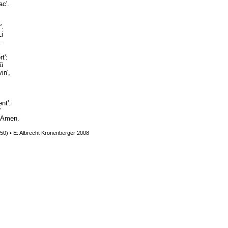
c'.
'.
Li
.
t':
aŭ
in',
,
nt'.
'
. Amen.
 450) • E: Albrecht Kronenberger 2008