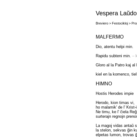
Vespera Laŭdo
Breviero > Festocikloj > Pr
MALFERMO
Dio, atentu helpi min.
Rapidu subteni min.
– k
Gloro al la Patro kaj al 
kiel en la komenco, tie
HIMNO
Hostis Herodes impie
Herodo, kion timas vi,
ho malamik' de l' Krist-
Ne timu, ke l' ĉiela Reĝ
surterajn regnojn prenos
La magoj vidas antaŭ s
la stelon, sekvas ĝin ku
elpetas lumon, trovas ĝ