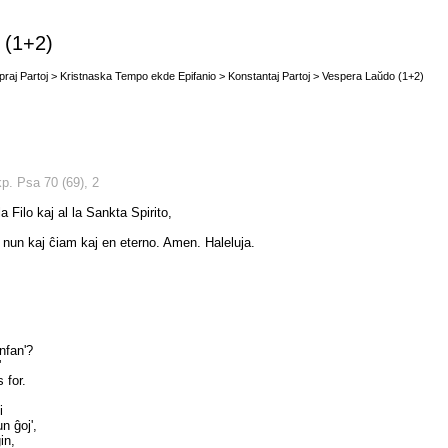
 (1+2)
opraj Partoj > Kristnaska Tempo ekde Epifanio > Konstantaj Partoj > Vespera Laŭdo (1+2)
p. Psa 70 (69), 2
la Filo kaj al la Sankta Spirito,
l nun kaj ĉiam kaj en eterno. Amen. Haleluja.
infan'?
'
 for.
i
n ĝoj',
in,