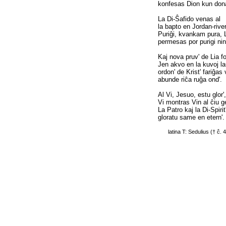
konfesas Dion kun dona
La Di-Ŝafido venas al
la bapto en Jordan-river
Puriĝi, kvankam pura, 
permesas por purigi nin
Kaj nova pruv' de Lia for
Jen akvo en la kuvoj l
ordon' de Krist' fariĝas v
abunde riĉa ruĝa ond'.
Al Vi, Jesuo, estu glor'
Vi montras Vin al ĉiu ge
La Patro kaj la Di-Spirit
gloratu same en etern'
latina T: Sedulius († ĉ.