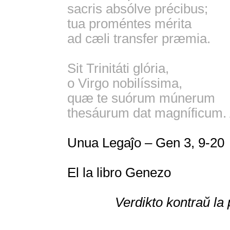
sacris absólve précibus;
tua proméntes mérita
ad cæli transfer præmia.
Sit Trinitáti glória,
o Virgo nobilíssima,
quæ te suórum múnerum
thesáurum dat magníficum.
Unua Legaĵo – Gen 3, 9-20
El la libro Genezo
Verdikto kontraŭ la