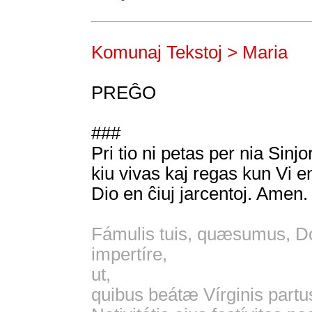
Komunaj Tekstoj > Maria
PREĜO
###
Pri tio ni petas per nia Sinjo
kiu vivas kaj regas kun Vi e
Dio en ĉiuj jarcentoj. Amen.
Fámulis tuis, quæsumus, D
impertíre,
ut,
quibus beátæ Vírginis partus