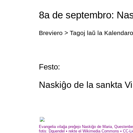
8a de septembro: Na
Breviero > Tagoj laŭ la Kalendar
Festo:
Naskiĝo de la sankta Vi
Evangelia vilaĝa preĝejo Naskiĝo de Maria, Questenb
fotis: Dguendel • rekte el Wikimedia Commons • CC-L