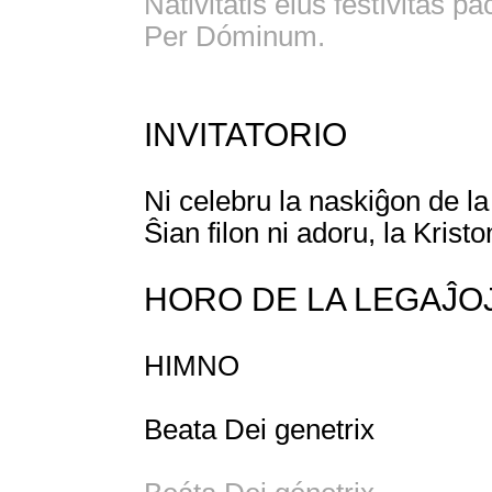
Nativitátis eius festívitas p
Per Dóminum.
INVITATORIO
Ni celebru la naskiĝon de la
Ŝian filon ni adoru, la Kristo
HORO DE LA LEGAĴO
HIMNO
Beata Dei genetrix