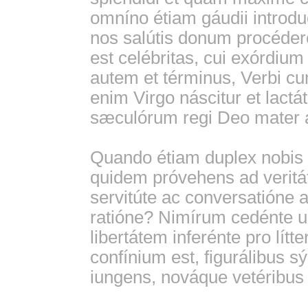
omníno étiam gáudii introd
nos salútis donum procédere
est celébritas, cui exórdium
autem et términus, Verbi c
enim Virgo náscitur et lactá
sæculórum regi Deo mater a
Quando étiam duplex nobis 
quidem próvehens ad veritáte
servitúte ac conversatióne
ratióne? Nimírum cedénte um
libertátem inferénte pro lít
confínium est, figurálibus
iungens, nováque vetéribus 