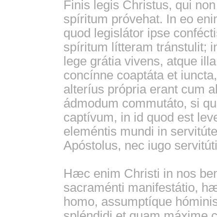
Finis legis Christus, qui n
spíritum próvehat. In eo en
quod legislátor ipse conféct
spíritum lítteram tránstulit;
lege grátia vivens, atque i
concínne coaptáta et iuncta
alteríus própria erant cum al
ádmodum commutáto, si quid
captívum, in id quod est lev
eleméntis mundi in servitú
Apóstolus, nec iugo servitúti
Hæc enim Christi in nos b
sacraménti manifestátio, hæ
homo, assumptíque hóminis d
spléndidi et quam máxime c