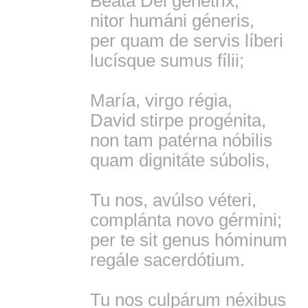
Beáta Dei génetrix,
nitor humáni géneris,
per quam de servis líberi
lucísque sumus fílii;
María, virgo régia,
David stirpe progénita,
non tam patérna nóbilis
quam dignitáte súbolis,
Tu nos, avúlso véteri,
complánta novo gérmini;
per te sit genus hóminum
regále sacerdótium.
Tu nos culpárum néxibus