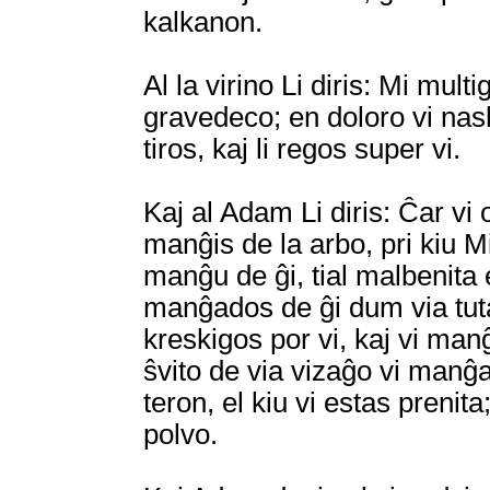
kalkanon.
Al la virino Li diris: Mi mult
gravedeco; en doloro vi naska
tiros, kaj li regos super vi.
Kaj al Adam Li diris: Ĉar vi 
manĝis de la arbo, pri kiu Mi
manĝu de ĝi, tial malbenita e
manĝados de ĝi dum via tuta 
kreskigos por vi, kaj vi ma
ŝvito de via vizaĝo vi manĝ
teron, el kiu vi estas prenita
polvo.