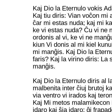
Kaj Dio la Eternulo vokis Ada
Kaj tiu diris: Vian voĉon mi 
ĉar mi estas nuda; kaj mi kaŝi
ke vi estas nuda? Ĉu vi ne m
ordonis al vi, ke vi ne manĝ
kiun Vi donis al mi kiel kunu
mi manĝis. Kaj Dio la Eternulo
faris? Kaj la virino diris: L
manĝis.
Kaj Dio la Eternulo diris al la
malbenita inter ĉiuj brutoj k
via ventro vi irados kaj ter
Kaj Mi metos malamikecon inte
idaro kaj ŝia idaro; ĝi frapa