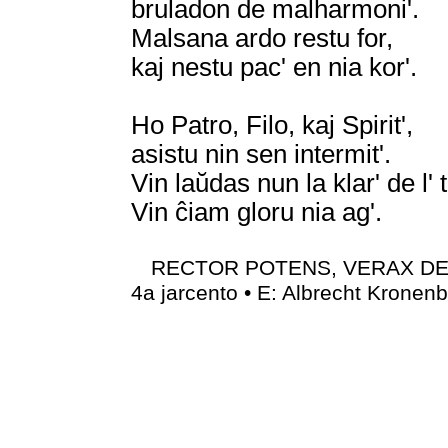
bruladon de malharmoni'.
Malsana ardo restu for,
kaj nestu pac' en nia kor'.
Ho Patro, Filo, kaj Spirit',
asistu nin sen intermit'.
Vin laŭdas nun la klar' de l' t
Vin ĉiam gloru nia ag'.
RECTOR POTENS, VERAX DEUS •
4a jarcento • E: Albrecht Kronen