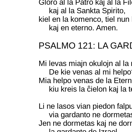
Gloro al la Patro kaj al la Fil
kaj al la Sankta Spirito,
kiel en la komenco, tiel nun
kaj en eterno. Amen.
PSALMO 121: LA GAR
Mi levas miajn okulojn al la 
De kie venas al mi helpo
Mia helpo venas de la Etern
kiu kreis la ĉielon kaj la t
Li ne lasos vian piedon falpu
via gardanto ne dormeta
Jen ne dormetas kaj ne dor
la gardanto de Izrael.