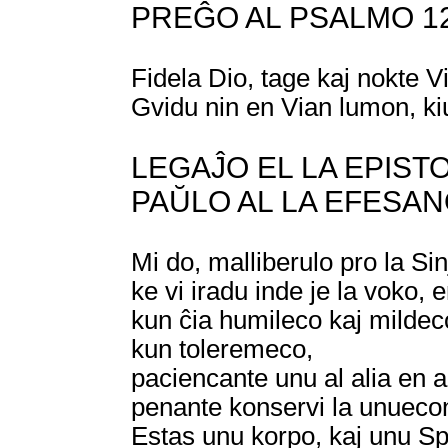
PREĜO AL PSALMO 1
Fidela Dio, tage kaj nokte Vi
Gvidu nin en Vian lumon, k
LEGAĴO EL LA EPIST
PAŬLO AL LA EFESANOJ
Mi do, malliberulo pro la Sin
ke vi iradu inde je la voko, e
kun ĉia humileco kaj mildec
kun toleremeco,
paciencante unu al alia en 
penante konservi la unuecon 
Estas unu korpo, kaj unu Spi