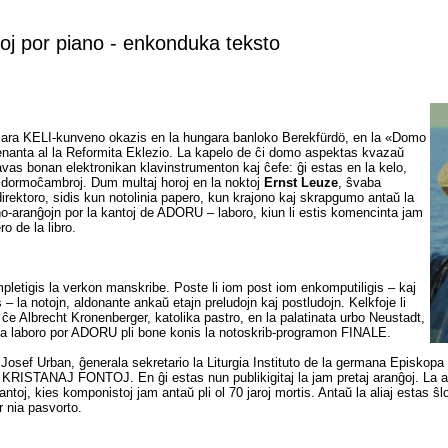
j por piano - enkonduka teksto
jara KELI-kunveno okazis en la hungara banloko Berekfürdö, en la «Domo
enanta al la Reformita Eklezio. La kapelo de ĉi domo aspektas kvazaŭ
avas bonan elektronikan klavinstrumenton kaj ĉefe: ĝi estas en la kelo,
a dormoĉambroj. Dum multaj horoj en la noktoj
Ernst Leuze
, ŝvaba
irektoro, sidis kun notolinia papero, kun krajono kaj skrapgumo antaŭ la
no-aranĝojn por la kantoj de ADORU – laboro, kiun li estis komencinta jam
ro de la libro.
ompletigis la verkon manskribe. Poste li iom post iom enkomputiligis – kaj
– la notojn, aldonante ankaŭ etajn preludojn kaj postludojn. Kelkfoje li
s ĉe Albrecht Kronenberger, katolika pastro, en la palatinata urbo Neustadt,
ia laboro por ADORU pli bone konis la notoskrib-programon FINALE.
Josef Urban, ĝenerala sekretario la Liturgia Instituto de la germana Episkopa 
o KRISTANAJ FONTOJ. En ĝi estas nun publikigitaj la jam pretaj aranĝoj. La al
kantoj, kies komponistoj jam antaŭ pli ol 70 jaroj mortis. Antaŭ la aliaj estas ŝlo
 nia pasvorto.