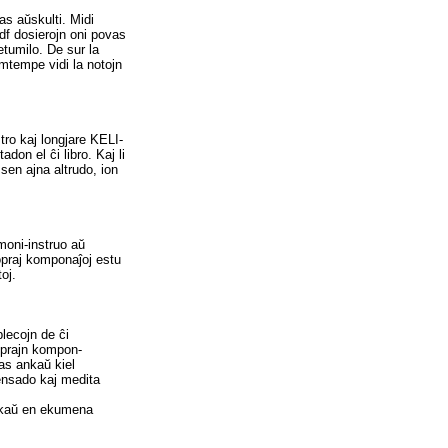
vas aŭskulti. Midi
df dosierojn oni povas
retumilo. De sur la
amtempe vidi la notojn
tro kaj longjare KELI-
don el ĉi libro. Kaj li
 sen ajna altrudo, ion
moni-instruo aŭ
ropraj komponaĵoj estu
oj.
blecojn de ĉi
roprajn kompon-
las ankaŭ kiel
pensado kaj medita
ankaŭ en ekumena