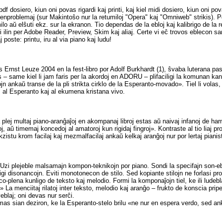
df dosiero, kiun oni povas rigardi kaj printi, kaj kiel midi dosiero, kiun oni po
enproblemaj (sur Makintoŝo nur la retumiloj "Opera" kaj "Omniweb" strikis). P
milo aŭ elŝuti ekz. sur la ekranon. Tio dependas de la ebloj kaj kalibrigo de la 
i ilin per Adobe Reader, Preview, Skim kaj aliaj. Certe vi eĉ trovos eblecon s
 poste: printu, iru al via piano kaj ludu!
is Ernst Leuze 2004 en la fest-libro por Adolf Burkhardt (1), ŝvaba luterana pas
– same kiel li jam faris per la akordoj en ADORU – plifaciligi la komunan kanta
jn ankaŭ transe de la pli strikta cirklo de la Esperanto-movado». Tiel li volas,
o, al Esperanto kaj al ekumena kristana vivo.
 plej multaj piano-aranĝaĵoj en akompanaj libroj estas aŭ naivaj infanoj de har
j, aŭ timemaj koncedoj al amatoroj kun rigidaj fingroj». Kontraste al tio liaj p
kzistu krom facilaj kaj mezmalfacilaj ankaŭ kelkaj aranĝoj nur por lertaj pianist
: «Uzi plejeble malsamajn kompon-teknikojn por piano. Sondi la specifajn son-e
ligi disonancojn. Eviti monotonecon de stilo. Sed kopiante stilojn ne forlasi p
co-plena kunligo de teksto kaj melodio. Formi la komponaĵojn tiel, ke ili ludeb
 La menciitaj rilatoj inter teksto, melodio kaj aranĝo – frukto de konscia pri
eblaj; oni devas nur serĉi.
mas sian deziron, ke la Esperanto-stelo brilu «ne nur en espera verdo, sed 