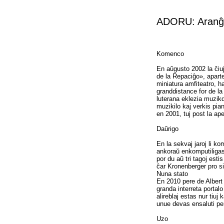
ADORU: Aranĝo
Komenco
En aŭgusto 2002 la ĉiu
de la Repaciĝo», apart
miniatura amfiteatro, h
granddistance for de l
luterana eklezia muzikd
muzikilo kaj verkis pia
en 2001, tuj post la ape
Daŭrigo
En la sekvaj jaroj li k
ankoraŭ enkomputiligas 
por du aŭ tri tagoj esti
ĉar Kronenberger pro s
Nuna stato
En 2010 pere de Albert 
granda interreta portal
alireblaj estas nur tiuj 
unue devas ensaluti per
Uzo