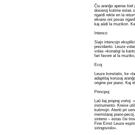
Ĉiu aranĝo aperas kiel p
dosieroj kutime estas s
rigardi rekte en la retu
ekrano oni povas rigard
kaj aŭdi la muzikon. Kaj
Intenco
Siajn intencojn eksplik
prezidanto. Leuze volas 
volas «konatigi la kanto
fari favore al la muzik
Ecoj
Leuze konstatis, ke «la
adaptitaj korusaj aranĝo
origine por piano. Kaj e
Principoj
Laŭ liaj propraj vortoj
instrumento. Kreive uti
kutimojn. Atenti pri sen
memstaraj piano-pecoj.»
sinteno – estas ĉie trov
Fine Ernst Leuze espri
siringoviolo».