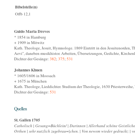
Bibelstelle(n)
Offb 12,1
Guido Maria Dreves
* 1854 in Hamburg
+ 1909 in Mitwitz
Kath. Theologe, Jesuit, Hymnologe. 1869 Eintritt in den Jesuitenorden, T
Aevi", daneben musikhistor. Arbeiten, Übersetzungen, Gedichte, Kirchenli
Dichter der Gesänge:
382
;
375
;
531
Johannes Khuen
* 1605/1606 in Moosach
+ 1675 in München
Kath. Theologe, Lieddichter. Studium der Theologie, 1630 Priesterweihe,
Dichter der Gesänge:
531
Quellen
St. Gallen 1705
Catholisch | Gesang=Büchlein/ | Darinnen | Allerhand schöne Geistliche
Orthen | sehr nutzlich zugebrau=|chen. | Von newem wieder gedruckt; | ver