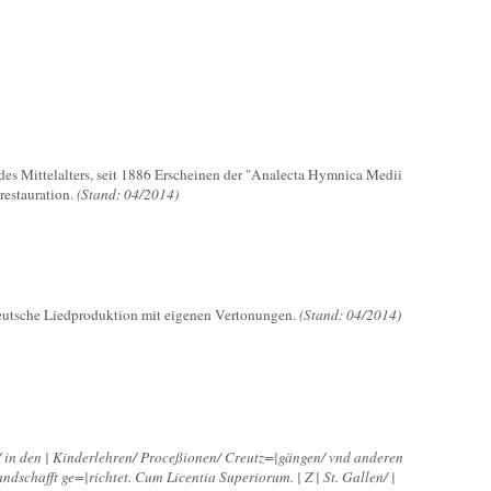
 des Mittelalters, seit 1886 Erscheinen der "Analecta Hymnica Medii
restauration.
(Stand: 04/2014)
 deutsche Liedproduktion mit eigenen Vertonungen.
(Stand: 04/2014)
/ in den | Kinderlehren/ Proceßionen/ Creutz=|gängen/ vnd anderen
ndschafft ge=|richtet. Cum Licentia Superiorum. | Z | St. Gallen/ |