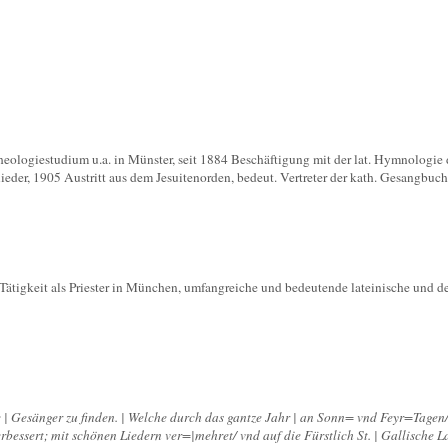
heologiestudium u.a. in Münster, seit 1884 Beschäftigung mit der lat. Hymnologie
eder, 1905 Austritt aus dem Jesuitenorden, bedeut. Vertreter der kath. Gesangbuch
 Tätigkeit als Priester in München, umfangreiche und bedeutende lateinische und
 | Gesänger zu finden. | Welche durch das gantze Jahr | an Sonn= vnd Feyr=Tagen
bessert; mit schönen Liedern ver=|mehret/ vnd auf die Fürstlich St. | Gallische La