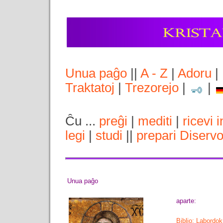
Unua paĝo
||
A - Z
|
Adoru
|
Traktatoj
|
Trezorejo
|
|
Ĉu ...
preĝi
|
mediti
|
ricevi 
legi
|
studi
||
prepari Diserv
Unua paĝo
aparte:
Biblio: Labordo