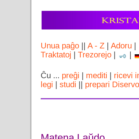
Unua paĝo
||
A - Z
|
Adoru
|
Traktatoj
|
Trezorejo
|
|
Ĉu ...
preĝi
|
mediti
|
ricevi 
legi
|
studi
||
prepari Diserv
Matena Laŭdo