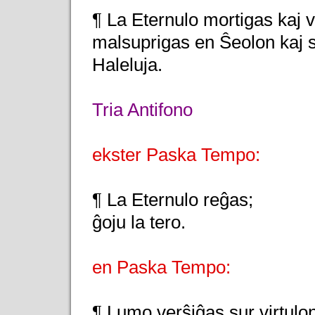
¶ La Eternulo mortigas kaj v
malsuprigas en Ŝeolon kaj 
Haleluja.
Tria Antifono
ekster Paska Tempo:
¶ La Eternulo reĝas;
ĝoju la tero.
en Paska Tempo:
¶ Lumo verŝiĝas sur virtulon