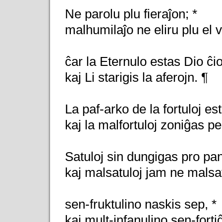
Ne parolu plu fieraĵon; *
malhumilaĵo ne eliru plu el 
ĉar la Eternulo estas Dio ĉio
kaj Li starigis la aferojn. ¶
La paf-arko de la fortuloj es
kaj la malfortuloj zoniĝas per
Satuloj sin dungigas pro pan
kaj malsatuloj jam ne malsa
sen-fruktulino naskis sep, *
kaj mult-infanulino sen-fortiĝ