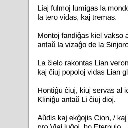
Liaj fulmoj lumigas la mondo
la tero vidas, kaj tremas.
Montoj fandiĝas kiel vakso a
antaŭ la vizaĝo de la Sinjoro
La ĉielo rakontas Lian veron
kaj ĉiuj popoloj vidas Lian g
Hontiĝu ĉiuj, kiuj servas al id
Kliniĝu antaŭ Li ĉiuj dioj.
Aŭdis kaj ekĝojis Cion, / kaj 
pro Viaj juĝoj, ho Eternulo.