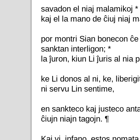
savadon el niaj malamikoj *
kaj el la mano de ĉiuj niaj 
por montri Sian bonecon ĉe n
sanktan interligon; *
la ĵuron, kiun Li ĵuris al ni
ke Li donos al ni, ke, liberi
ni servu Lin sentime,
en sankteco kaj justeco anta
ĉiujn niajn tagojn. ¶
Kaj vi, infano, estos nomata p