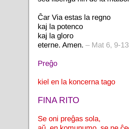
Ĉar Via estas la regno
kaj la potenco
kaj la gloro
eterne. Amen.
– Mat 6, 9-13
Preĝo
kiel en la koncerna tago
FINA RITO
Se oni preĝas sola,
aŭ, en komunumo, se ne ĉee