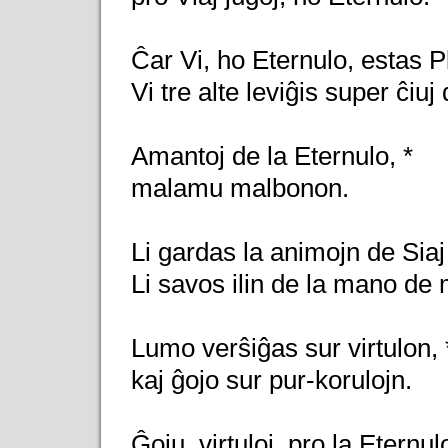
Ĉar Vi, ho Eternulo, estas Pl
Vi tre alte leviĝis super ĉiuj 
Amantoj de la Eternulo, *
malamu malbonon.
Li gardas la animojn de Siaj f
Li savos ilin de la mano de m
Lumo verŝiĝas sur virtulon, 
kaj ĝojo sur pur-korulojn.
Ĝoju, virtuloj, pro la Eternulo