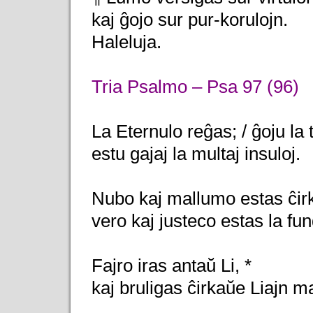
kaj ĝojo sur pur-korulojn.
Haleluja.
Tria Psalmo – Psa 97 (96)
La Eternulo reĝas; / ĝoju la t
estu gajaj la multaj insuloj.
Nubo kaj mallumo estas ĉirk
vero kaj justeco estas la fu
Fajro iras antaŭ Li, *
kaj bruligas ĉirkaŭe Liajn m