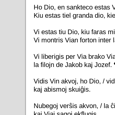
Ho Dio, en sankteco estas V
Kiu estas tiel granda dio, ki
Vi estas tiu Dio, kiu faras mi
Vi montris Vian forton inter 
Vi liberigis per Via brako Vi
la filojn de Jakob kaj Jozef. 
Vidis Vin akvoj, ho Dio, / vid
kaj abismoj skuiĝis.
Nubegoj verŝis akvon, / la ĉi
kaj Viaj sagoj ekflugis.