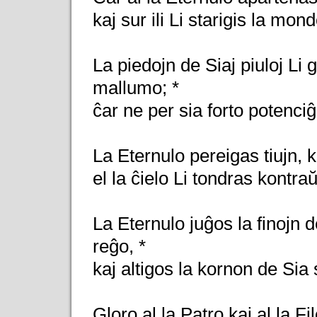
kaj sur ili Li starigis la mon
La piedojn de Siaj piuloj Li 
mallumo; *
ĉar ne per sia forto potenci
La Eternulo pereigas tiujn, ki
el la ĉielo Li tondras kontraŭ 
La Eternulo juĝos la finojn de
reĝo, *
kaj altigos la kornon de Sia 
Gloro al la Patro kaj al la Fil