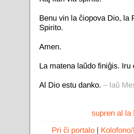
Benu vin la ĉiopova Dio, la P
Spirito.
Amen.
La matena laŭdo finiĝis. Iru
Al Dio estu danko.
– laŭ Me
supren al l
Pri ĉi portalo
|
Kolofono