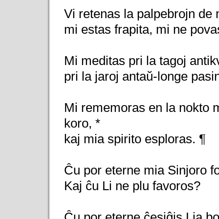
Vi retenas la palpebrojn de m
mi estas frapita, mi ne povas
Mi meditas pri la tagoj antikv
pri la jaroj antaŭ-longe pasin
Mi rememoras en la nokto m
koro, *
kaj mia spirito esploras. ¶
Ĉu por eterne mia Sinjoro f
Kaj ĉu Li ne plu favoros?
Ĉu por eterne ĉesiĝis Lia b