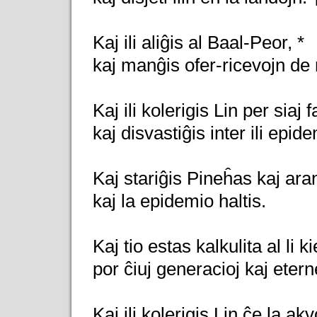
Kaj ili aliĝis al Baal-Peor, *
kaj manĝis ofer-ricevojn de 
Kaj ili kolerigis Lin per siaj f
kaj disvastiĝis inter ili epid
Kaj stariĝis Pineĥas kaj ara
kaj la epidemio haltis.
Kaj tio estas kalkulita al li k
por ĉiuj generacioj kaj etern
Kaj ili kolerigis Lin ĉe la ak