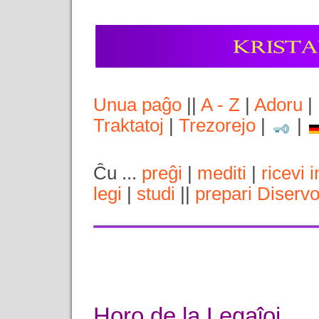
Unua paĝo
||
A - Z
|
Adoru
|
Traktatoj
|
Trezorejo
|
|
Ĉu ...
preĝi
|
mediti
|
ricevi 
legi
|
studi
||
prepari Diserv
Horo de la Legaĵoj