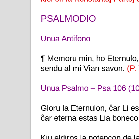
PSALMODIO
Unua Antifono
¶ Memoru min, ho Eternulo, 
sendu al mi Vian savon.
(P. 
Unua Psalmo – Psa 106 (10
Gloru la Eternulon, ĉar Li e
ĉar eterna estas Lia boneco
Kiu eldiros la potencon de la