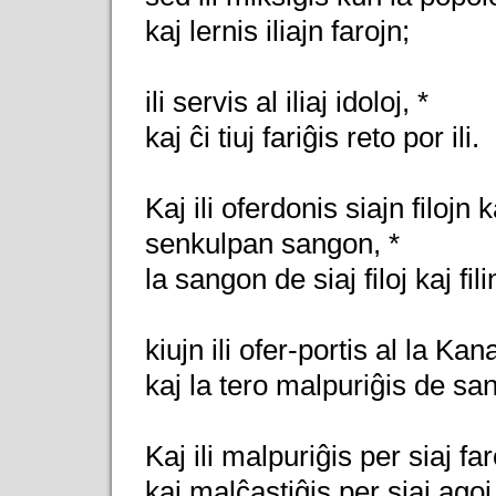
kaj lernis iliajn farojn;
ili servis al iliaj idoloj, *
kaj ĉi tiuj fariĝis reto por ili.
Kaj ili oferdonis siajn filojn k
senkulpan sangon, *
la sangon de siaj filoj kaj fili
kiujn ili ofer-portis al la Kan
kaj la tero malpuriĝis de sa
Kaj ili malpuriĝis per siaj far
kaj malĉastiĝis per siaj agoj