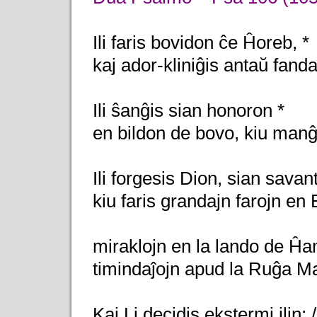
Ili faris bovidon ĉe Ĥoreb, *
kaj ador-kliniĝis antaŭ fanda
Ili ŝanĝis sian honoron *
en bildon de bovo, kiu man
Ili forgesis Dion, sian savan
kiu faris grandajn farojn en 
miraklojn en la lando de Ĥa
timindaĵojn apud la Ruĝa Ma
Kaj Li decidis ekstermi ilin; 