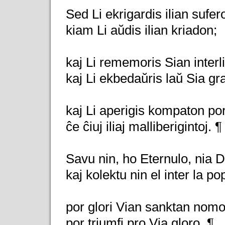
Sed Li ekrigardis ilian sufer
kiam Li aŭdis ilian kriadon;
kaj Li rememoris Sian interli
kaj Li ekbedaŭris laŭ Sia gr
kaj Li aperigis kompaton por 
ĉe ĉiuj iliaj malliberigintoj. ¶
Savu nin, ho Eternulo, nia D
kaj kolektu nin el inter la po
por glori Vian sanktan nomo
por triumfi pro Via gloro. ¶