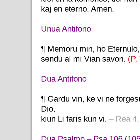
kaj en eterno. Amen.
Unua Antifono
¶ Memoru min, ho Eternulo, 
sendu al mi Vian savon.
(P. 
Dua Antifono
¶ Gardu vin, ke vi ne forgesu
Dio,
kiun Li faris kun vi.
– Rea 4,
Dua Psalmo – Psa 106 (105