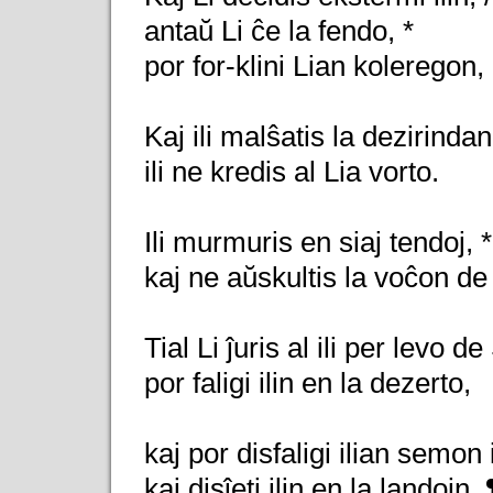
antaŭ Li ĉe la fendo, *
por for-klini Lian koleregon,
Kaj ili malŝatis la dezirinda
ili ne kredis al Lia vorto.
Ili murmuris en siaj tendoj, *
kaj ne aŭskultis la voĉon de 
Tial Li ĵuris al ili per levo d
por faligi ilin en la dezerto,
kaj por disfaligi ilian semon 
kaj disĵeti ilin en la landojn. 