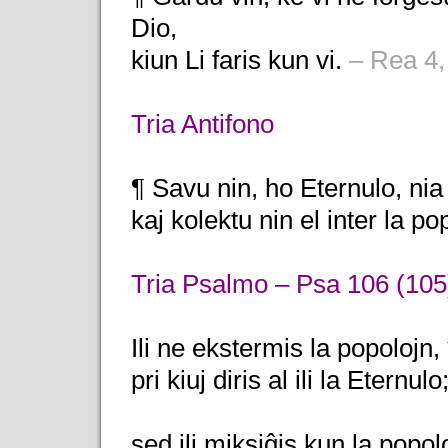
Dio,
kiun Li faris kun vi.
– Rea 4,
Tria Antifono
¶ Savu nin, ho Eternulo, nia
kaj kolektu nin el inter la po
Tria Psalmo – Psa 106 (105
Ili ne ekstermis la popolojn, 
pri kiuj diris al ili la Eternulo
sed ili miksiĝis kun la popolo