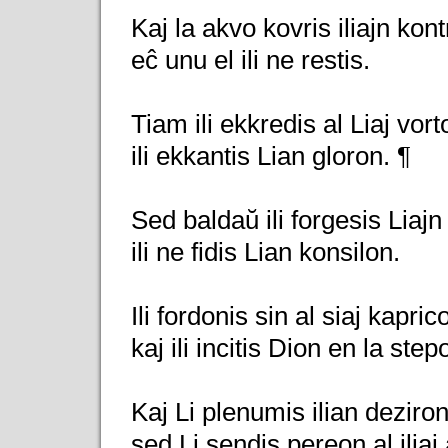
Kaj la akvo kovris iliajn kont
eĉ unu el ili ne restis.
Tiam ili ekkredis al Liaj vorto
ili ekkantis Lian gloron. ¶
Sed baldaŭ ili forgesis Liajn 
ili ne fidis Lian konsilon.
Ili fordonis sin al siaj kapric
kaj ili incitis Dion en la step
Kaj Li plenumis ilian deziron
sed Li sendis pereon al iliaj