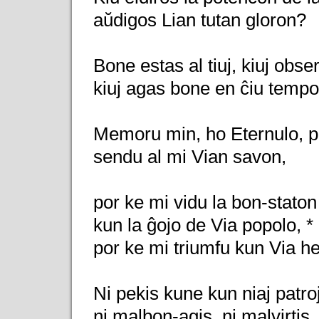
aŭdigos Lian tutan gloron?
Bone estas al tiuj, kiuj obse
kiuj agas bone en ĉiu tempo
Memoru min, ho Eternulo, pr
sendu al mi Vian savon,
por ke mi vidu la bon-staton 
kun la ĝojo de Via popolo, *
por ke mi triumfu kun Via h
Ni pekis kune kun niaj patroj
ni malbon-agis, ni malvirtis.