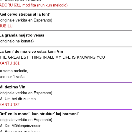
ADORU 631, modifita (nun kun melodio)
Kiel cervo strebas al la font'
(originale verkita en Esperanto)
JUBILU
La granda majstro venas
(originalo ne konata)
La kern' de mia vivo estas koni Vin
THE GREATEST THING IN ALL MY LIFE IS KNOWING YOU
KANTU 181
la sama melodio,
sed nur 1-voĉa
Mi deziras Vin
(originale verkita en Esperanto)
M: Um bei dir zu sein
KANTU 182
Ord' en la mond', kun struktur' kaj harmoni'
(originale verkita en Esperanto)
M: Die Mühlenprinzessin
M: Princezna ze mlejna