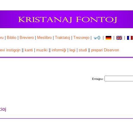
ru
|
Biblio
|
Breviero
|
Meslibro
|
Traktatoj
|
Trezorejo
|
|
|
|
cevi instigojn
||
kanti
|
muziki
||
informiĝi
|
legi
|
studi
||
prepari Diservon
Entajpu:
ioj