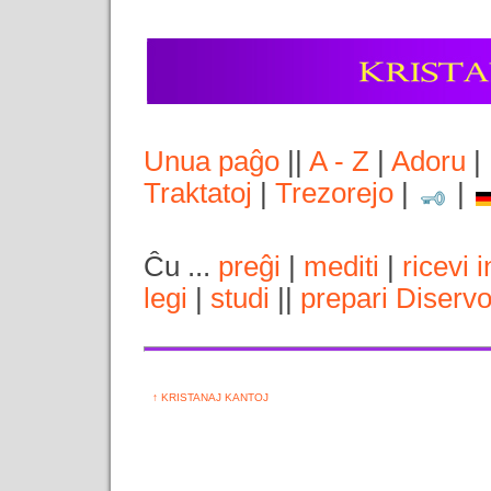
Unua paĝo
||
A - Z
|
Adoru
|
Traktatoj
|
Trezorejo
|
|
Ĉu ...
preĝi
|
mediti
|
ricevi 
legi
|
studi
||
prepari Diserv
↑ KRISTANAJ KANTOJ