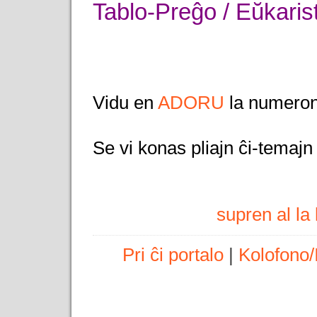
Tablo-Preĝo / Eŭkaris
Vidu en
ADORU
la numeron
Se vi konas pliajn ĉi-temaj
supren al l
Pri ĉi portalo
|
Kolofono