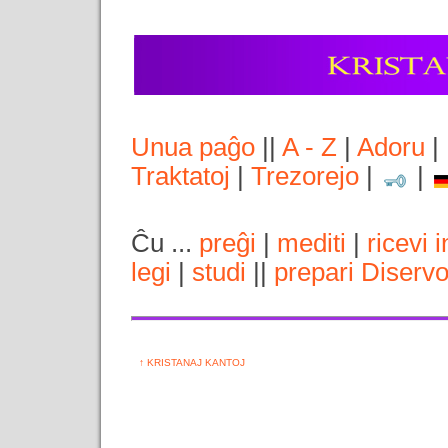
Unua paĝo
||
A - Z
|
Adoru
|
Traktatoj
|
Trezorejo
|
|
Ĉu ...
preĝi
|
mediti
|
ricevi 
legi
|
studi
||
prepari Diserv
↑ KRISTANAJ KANTOJ