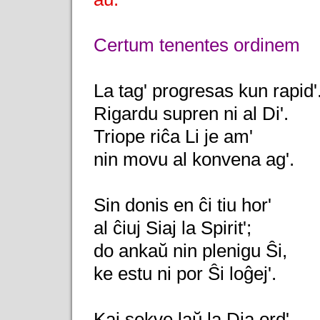
Certum tenentes ordinem
La tag' progresas kun rapid'
Rigardu supren ni al Di'.
Triope riĉa Li je am'
nin movu al konvena ag'.
Sin donis en ĉi tiu hor'
al ĉiuj Siaj la Spirit';
do ankaŭ nin plenigu Ŝi,
ke estu ni por Ŝi loĝej'.
Kaj sekve laŭ la Dia ord'