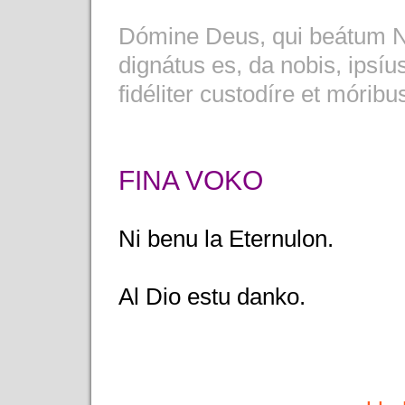
Dómine Deus, qui beátum N.
dignátus es, da nobis, ipsí
fidéliter custodíre et mórib
FINA VOKO
Ni benu la Eternulon.
Al Dio estu danko.