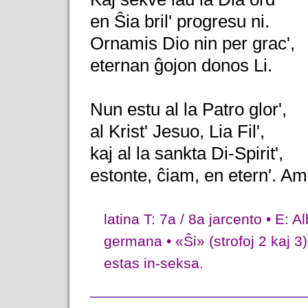
en Ŝia bril' progresu ni.
Ornamis Dio nin per grac',
eternan ĝojon donos Li.
Nun estu al la Patro glor',
al Krist' Jesuo, Lia Fil',
kaj al la sankta Di-Spirit',
estonte, ĉiam, en etern'. A
latina T: 7a / 8a jarcento • E: 
germana • «Ŝi» (strofoj 2 kaj 3): La hebrea 
estas in-seksa.