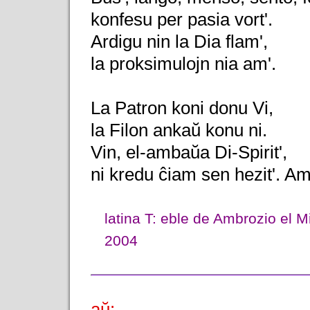
konfesu per pasia vort'.
Ardigu nin la Dia flam',
la proksimulojn nia am'.
La Patron koni donu Vi,
la Filon ankaŭ konu ni.
Vin, el-ambaŭa Di-Spirit',
ni kredu ĉiam sen hezit'. A
latina T: eble de Ambrozio el M
2004
aŭ: