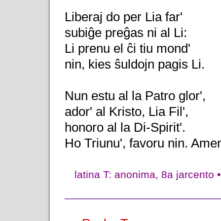
Liberaj do per Lia far'
subiĝe preĝas ni al Li:
Li prenu el ĉi tiu mond'
nin, kies ŝuldojn pagis Li.
Nun estu al la Patro glor',
ador' al Kristo, Lia Fil',
honoro al la Di-Spirit'.
Ho Triunu', favoru nin. Ame
latina T: anonima, 8a jarcento