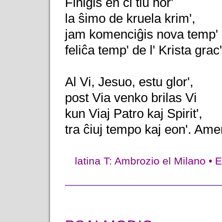
Finiĝis en ĉi tiu hor'
la ŝimo de kruela krim',
jam komenciĝis nova temp'
feliĉa temp' de l' Krista grac'
Al Vi, Jesuo, estu glor',
post Via venko brilas Vi
kun Viaj Patro kaj Spirit',
tra ĉiuj tempo kaj eon'. Ame
latina T: Ambrozio el Milano •