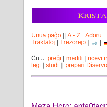
Unua paĝo
||
A - Z
|
Adoru
|
Traktatoj
|
Trezorejo
|
|
Ĉu ...
preĝi
|
mediti
|
ricevi 
legi
|
studi
||
prepari Diserv
Meza Horo: antaŭta