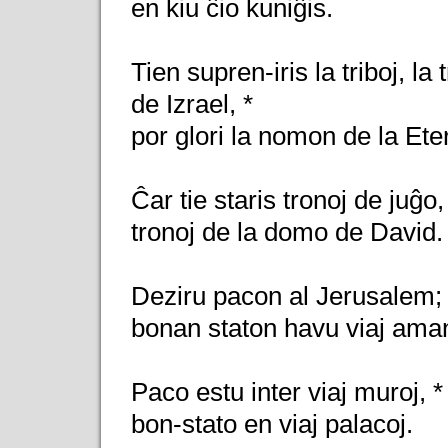
en kiu ĉio kuniĝis.
Tien supren-iris la triboj, la 
de Izrael, *
por glori la nomon de la Ete
Ĉar tie staris tronoj de juĝo,
tronoj de la domo de David.
Deziru pacon al Jerusalem; 
bonan staton havu viaj aman
Paco estu inter viaj muroj, *
bon-stato en viaj palacoj.