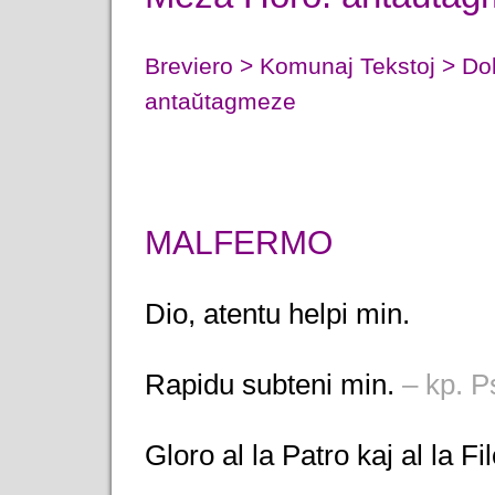
Breviero > Komunaj Tekstoj > Dok
antaŭtagmeze
MALFERMO
Dio, atentu helpi min.
Rapidu subteni min.
– kp. P
Gloro al la Patro kaj al la Fi