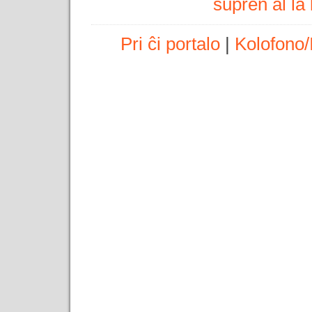
supren al l
Pri ĉi portalo
|
Kolofono