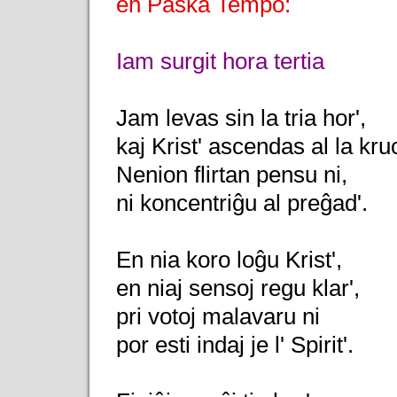
en Paska Tempo:
Iam surgit hora tertia
Jam levas sin la tria hor',
kaj Krist' ascendas al la kruc
Nenion flirtan pensu ni,
ni koncentriĝu al preĝad'.
En nia koro loĝu Krist',
en niaj sensoj regu klar',
pri votoj malavaru ni
por esti indaj je l' Spirit'.