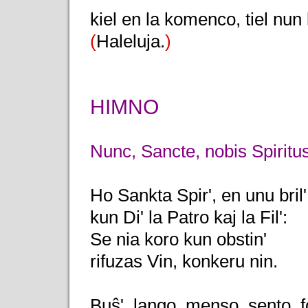
kiel en la komenco, tiel nun
(
Haleluja.
)
HIMNO
Nunc, Sancte, nobis Spiritu
Ho Sankta Spir', en unu bril'
kun Di' la Patro kaj la Fil':
Se nia koro kun obstin'
rifuzas Vin, konkeru nin.
Buŝ', lango, menso, sento, fo