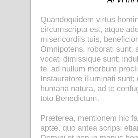
Quandoquidem virtus homin
circumscripta est, atque ade
misericordiis tuis, beneficio
Omnipotens, roborati sunt; a
vocati dimissique sunt; indul
te, ad nullum morbum proclivi
Instauratore illuminati sun
humana natura, ad te confugi
toto Benedictum.
Præterea, mentionem hic f
aptæ, quo antea scripsi etia
Domini et non in manus h