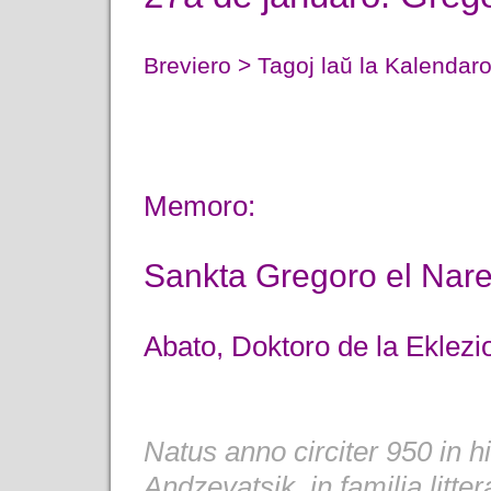
Breviero > Tagoj laŭ la Kalendar
Memoro:
Sankta Gregoro el Nar
Abato, Doktoro de la Eklezi
Natus anno circiter 950 in 
Andzevatsik, in familia litte