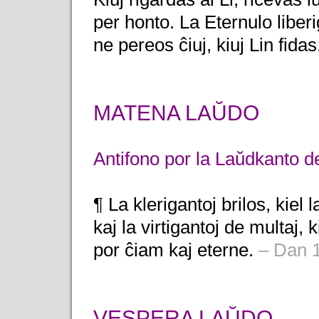
per honto. La Eternulo liber
ne pereos ĉiuj, kiuj Lin fidas
MATENA LAŬDO
Antifono por la Laŭdkanto d
¶ La klerigantoj brilos, kiel l
kaj la virtigantoj de multaj, k
por ĉiam kaj eterne.
– Dan 1
VESPERA LAŬDO