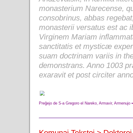
monasterium Narecense, qu
consobrinus, abbas regebat, 
monasterii versatus est ac 
Virginem Mariam inflammatam
sanctitatis et mysticæ exper
suam doctrinam variis in th
demonstrans. Anno 1003 p
exaravit et post circiter ann
Preĝejo de S-a Gregoro el Nareko, Armavir, Armenujo 
Komunaj Tekstoj > Doktoroj 