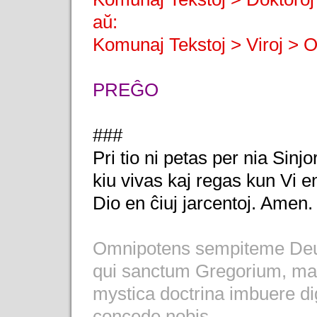
aŭ:
Komunaj Tekstoj > Viroj > 
PREĜO
###
Pri tio ni petas per nia Sinjo
kiu vivas kaj regas kun Vi e
Dio en ĉiuj jarcentoj. Amen.
Omnipotens sempiteme De
qui sanctum Gregorium, mag
mystica doctrina imbuere di
concede nobis,