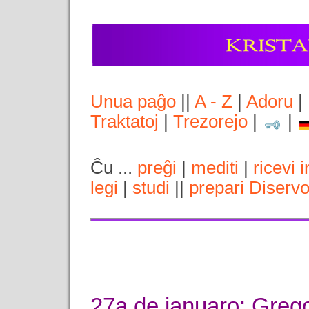
Unua paĝo
||
A - Z
|
Adoru
|
Traktatoj
|
Trezorejo
|
|
Ĉu ...
preĝi
|
mediti
|
ricevi 
legi
|
studi
||
prepari Diserv
27a de januaro: Greg