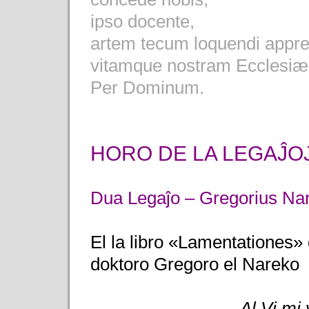
ipso docente,
artem tecum loquendi appr
vitamque nostram Ecclesiæ 
Per Dominum.
HORO DE LA LEGAĴO
Dua Legaĵo – Gregorius Na
El la libro «Lamentationes» 
doktoro Gregoro el Nareko
Al Vi mi 