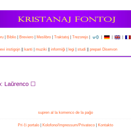
ru
|
Biblio
|
Breviero
|
Meslibro
|
Traktatoj
|
Trezorejo
|
|
|
|
cevi instigojn
||
kanti
|
muziki
||
informiĝi
|
legi
|
studi
||
prepari Diservon
o: Laŭrenco ☐
supren al la komenco de la paĝo
Pri ĉi portalo
|
Kolofono/Impressum/Privateco
|
Kontakto