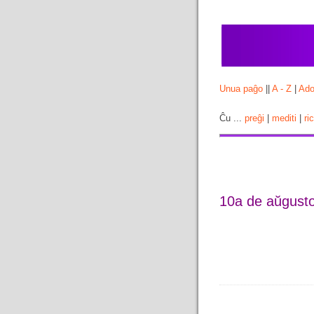
Unua paĝo
||
A - Z
|
Ado
Ĉu ...
preĝi
|
mediti
|
ri
10a de aŭgust