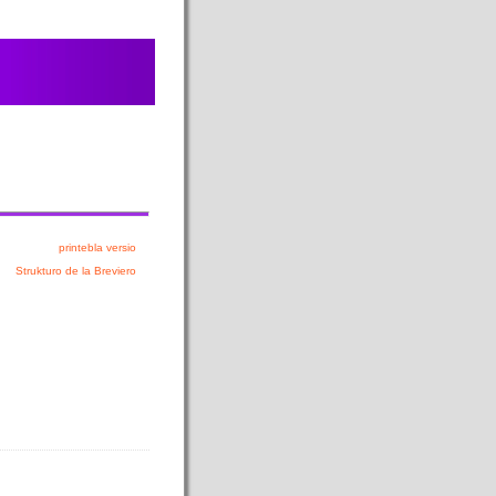
printebla versio
Strukturo de la Breviero