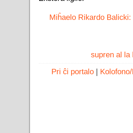
Miĥaelo Rikardo Balicki: 
supren al l
Pri ĉi portalo
|
Kolofono