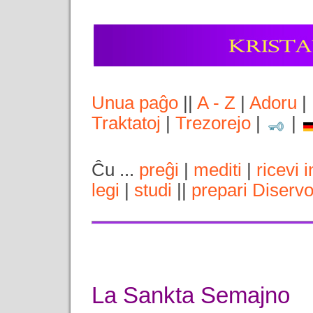
Unua paĝo
||
A - Z
|
Adoru
|
Traktatoj
|
Trezorejo
|
|
Ĉu ...
preĝi
|
mediti
|
ricevi 
legi
|
studi
||
prepari Diserv
La Sankta Semajno