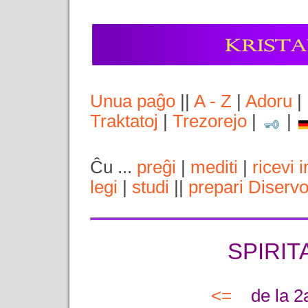
Unua paĝo
||
A - Z
|
Adoru
|
Traktatoj
|
Trezorejo
|
|
Ĉu ...
preĝi
|
mediti
|
ricevi 
legi
|
studi
||
prepari Diserv
SPIRIT
<=
de la 2