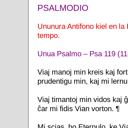
PSALMODIO
Ununura Antifono kiel en la
tempo.
Unua Psalmo – Psa 119 (118
Viaj manoj min kreis kaj forti
prudentigu min, kaj mi lernu
Viaj timantoj min vidos kaj ĝ
ĉar mi fidis Vian vorton. ¶
Mi scias, ho Eternulo, ke Viaj