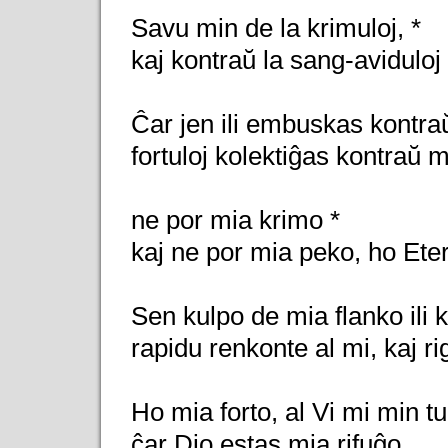
Savu min de la krimuloj, *
kaj kontraŭ la sang-aviduloj
Ĉar jen ili embuskas kontra
fortuloj kolektiĝas kontraŭ m
ne por mia krimo *
kaj ne por mia peko, ho Ete
Sen kulpo de mia flanko ili 
rapidu renkonte al mi, kaj ri
Ho mia forto, al Vi mi min tu
ĉar Dio estas mia rifuĝo.