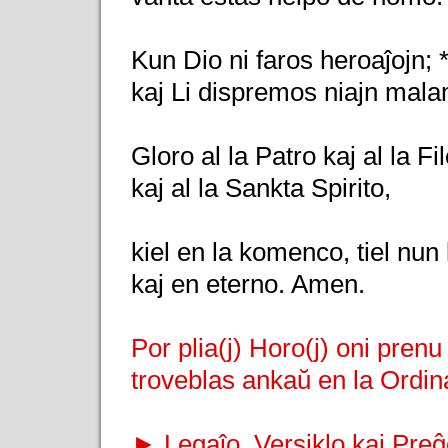
Kun Dio ni faros heroaĵojn; 
kaj Li dispremos niajn mala
Gloro al la Patro kaj al la Fil
kaj al la Sankta Spirito,
kiel en la komenco, tiel nun
kaj en eterno. Amen.
Por plia(j) Horo(j) oni pren
troveblas ankaŭ en la Ordina
► Legaĵo, Versiklo kaj Preĝ