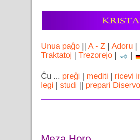
Unua paĝo
||
A - Z
|
Adoru
|
Traktatoj
|
Trezorejo
|
|
Ĉu ...
preĝi
|
mediti
|
ricevi 
legi
|
studi
||
prepari Diserv
Meza Horo