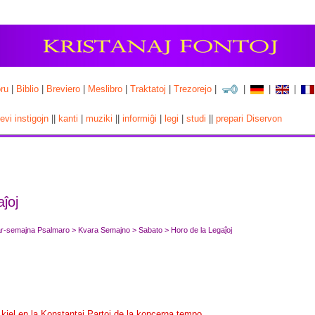
ru
|
Biblio
|
Breviero
|
Meslibro
|
Traktatoj
|
Trezorejo
|
|
|
|
cevi instigojn
||
kanti
|
muziki
||
informiĝi
|
legi
|
studi
||
prepari Diservon
ĵoj
var-semajna Psalmaro > Kvara Semajno > Sabato > Horo de la Legaĵoj
 kiel en la Konstantaj Partoj de la koncerna tempo.