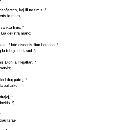
danĝereco, kaj ili ne timis, *
vris la maro;
a sankta limo, *
is Lia dekstra mano;
olojn, / lote disdonis ilian heredon, *
j la tribojn de Izrael. ¶
nis Dion la Plejaltan, *
bservis;
kiel iliaj patroj, *
da paf-arko;
altaĵoj, *
 incitis. ¶
*
traŭ Izrael;