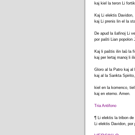
kaj kiel la teron Li fort
Kaj Li elektis Davidon,
kaj Li prenis lin el la st
De apud la ŝafinoj Li ven
por paŝti Lian popolon 
Kaj li paŝtis ilin laŭ la 
kaj per lertaj manoj li i
Gloro al la Patro kaj al 
kaj al la Sankta Spirito
kiel en la komenco, tie
kaj en eterno. Amen.
Tria Antifono
¶ Li elektis la tribon d
Li elektis Davidon, por