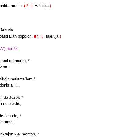
 sankta monto.
(P. T.
Haleluja.
)
e Jehuda.
 paŝti Lian popolon.
(P. T.
Haleluja.
)
77), 65-72
 kiel dormanto, *
 vino.
mikojn malantaŭen: *
nis al ili.
on de Jozef, *
i ne elektis;
 de Jehuda, *
i ekamis;
anktejon kiel monton, *