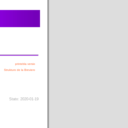
printebla versio
Strukturo de la Breviero
Stato: 2020-01-19