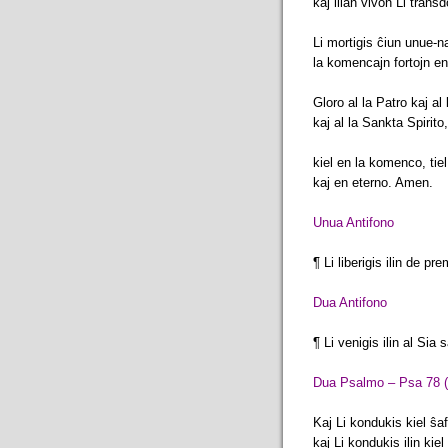
kaj ilian vivon Li trans
Li mortigis ĉiun unue-n
la komencajn fortojn en
Gloro al la Patro kaj al 
kaj al la Sankta Spirito
kiel en la komenco, tie
kaj en eterno. Amen.
Unua Antifono
¶ Li liberigis ilin de pr
Dua Antifono
¶ Li venigis ilin al Sia
Dua Psalmo – Psa 78 (
Kaj Li kondukis kiel ŝa
kaj Li kondukis ilin kiel