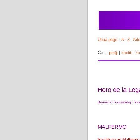
Unua paĝo
||
A - Z
|
Ado
Ĉu ...
preĝi
|
mediti
|
ri
Horo de la Lega
Breviero > Festocikloj > K
MALFERMO
Invitatorio aŭ Malfermo