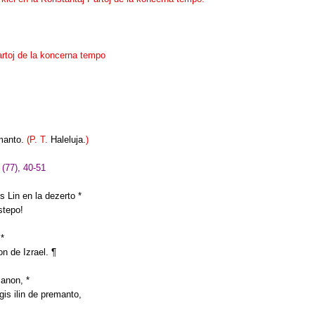
artoj de la koncerna tempo
emanto.
(P. T.
Haleluja.
)
(77), 40-51
is Lin en la dezerto *
 stepo!
 *
on de Izrael. ¶
manon, *
igis ilin de premanto,