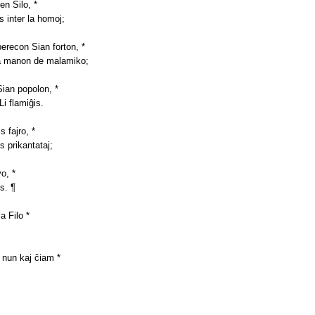
en Ŝilo, *
is inter la homoj;
berecon Sian forton, *
la manon de malamiko;
Sian popolon, *
Li flamiĝis.
s fajro, *
is prikantataj;
vo, *
is. ¶
la Filo *
,
l nun kaj ĉiam *