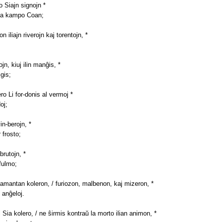
o Siajn signojn *
 la kampo Coan;
 iliajn riverojn kaj torentojn, *
ojn, kiuj ilin manĝis, *
igis;
ero Li for-donis al vermoj *
oj;
vin-berojn, *
 frosto;
 brutojn, *
 fulmo;
 flamantan koleron, / furiozon, malbenon, kaj mizeron, *
anĝeloj.
l Sia kolero, / ne ŝirmis kontraŭ la morto ilian animon, *