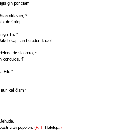
ikigis ĝin por ĉiam.
 Sian sklavon, *
aloj de ŝafoj.
igis lin, *
Jakob kaj Lian heredon Izrael.
fideleco de sia koro, *
lin kondukis. ¶
la Filo *
,
l nun kaj ĉiam *
e Jehuda.
 paŝti Lian popolon.
(P. T.
Haleluja.
)