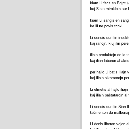
kiam Li faris en Egiptuj
kaj Siajn miraklojn sur
kiam Li ŝanĝis en sangon
ke ili ne povis trinki.
Li sendis sur ilin insekt
kaj ranojn, kiuj ilin pere
iliajn produktojn de la t
kaj ilian laboron al akrid
per hajlo Li batis iliajn 
kaj iliajn sikomorojn per
Li elmetis al hajlo iliajn
kaj iliajn paŝtatarojn al
Li sendis sur ilin Sian
taĉmenton da malbonaj 
Li donis liberan vojon a