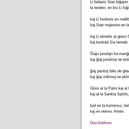
Li forlasis Sian loĝejon 
la tendon, en kiu Li loĝ
kaj Li fordonis en malli
kaj Sian majeston en 
kaj Li elmetis al glavo 
kaj kontraŭ Sia heredo 
Ĝiajn junulojn for-manĝi
kaj ĝiaj junulinoj ne est
ĝiaj pastroj falis de gla
kaj ĝiaj vidvinoj ne plor
Gloro al la Patro kaj al 
kaj al la Sankta Spirito
kiel en la komenco, tie
kaj en eterno. Amen.
Dua Antifono