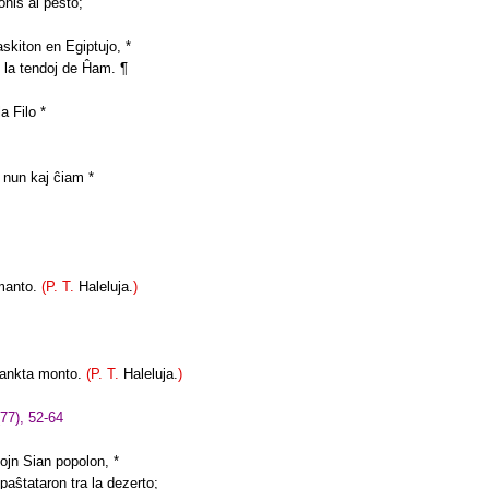
donis al pesto;
askiton en Egiptujo, *
 la tendoj de Ĥam. ¶
la Filo *
,
l nun kaj ĉiam *
emanto.
(P. T.
Haleluja.
)
 sankta monto.
(P. T.
Haleluja.
)
77), 52-64
fojn Sian popolon, *
 paŝtataron tra la dezerto;