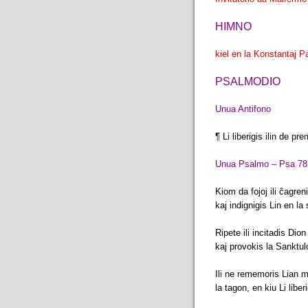
HIMNO
kiel en la Konstantaj P
PSALMODIO
Unua Antifono
¶ Li liberigis ilin de pr
Unua Psalmo – Psa 78 
Kiom da fojoj ili ĉagren
kaj indignigis Lin en la
Ripete ili incitadis Dion
kaj provokis la Sanktul
Ili ne rememoris Lian 
la tagon, en kiu Li liber