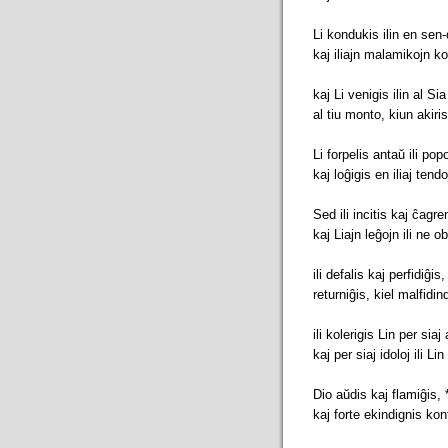
Li kondukis ilin en sen-
kaj iliajn malamikojn ko
kaj Li venigis ilin al Si
al tiu monto, kiun akir
Li forpelis antaŭ ili pop
kaj loĝigis en iliaj tendo
Sed ili incitis kaj ĉagre
kaj Liajn leĝojn ili ne o
ili defalis kaj perfidiĝis, 
returniĝis, kiel malfidin
ili kolerigis Lin per siaj 
kaj per siaj idoloj ili Lin
Dio aŭdis kaj flamiĝis, 
kaj forte ekindignis kon