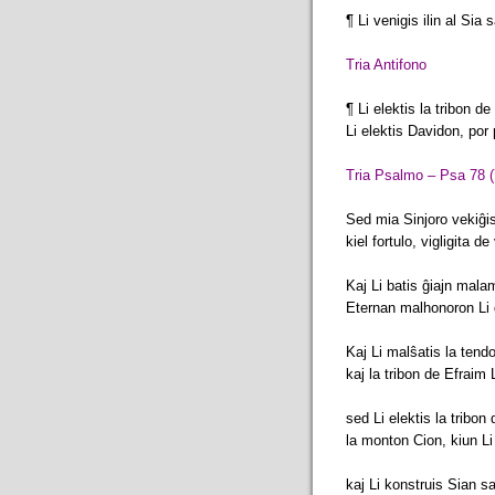
¶ Li venigis ilin al Sia
Tria Antifono
¶ Li elektis la tribon d
Li elektis Davidon, por
Tria Psalmo – Psa 78 (
Sed mia Sinjoro vekiĝis
kiel fortulo, vigligita de
Kaj Li batis ĝiajn mala
Eternan malhonoron Li do
Kaj Li malŝatis la tend
kaj la tribon de Efraim L
sed Li elektis la tribon
la monton Cion, kiun L
kaj Li konstruis Sian s