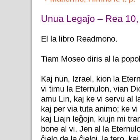
Unua Legaĵo – Rea 10, 
El la libro Readmono.
Tiam Moseo diris al la popo
Kaj nun, Izrael, kion la Eter
vi timu la Eternulon, vian Dion
amu Lin, kaj ke vi servu al l
kaj per via tuta animo; ke v
kaj Liajn leĝojn, kiujn mi tr
bone al vi. Jen al la Eternulo
ĉielo de la ĉieloj, la tero, ka