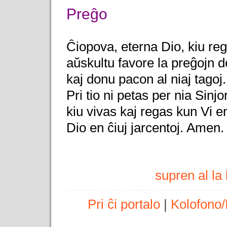
Preĝo
Ĉiopova, eterna Dio, kiu rega
aŭskultu favore la preĝojn d
kaj donu pacon al niaj tagoj.
Pri tio ni petas per nia Sinjo
kiu vivas kaj regas kun Vi e
Dio en ĉiuj jarcentoj. Amen.
supren al l
Pri ĉi portalo
|
Kolofono