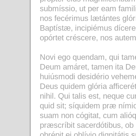
submíssio, ut per eam famil
nos fecérimus lætántes gló
Baptístæ, incipiémus dícere 
opórtet créscere, nos autem
Novi ego quendam, qui taméts
Deum amáret, tamen ita De
huiúsmodi desidério vehemént
Deus quidem glória afficerét
nihil. Qui talis est, neque c
quid sit; síquidem præ nímio
suam non cógitat, cum alióq
præscríbit sacerdótibus, o
obrépit ei oblívio dignitátis