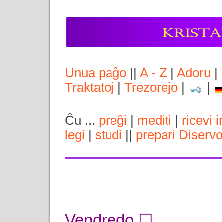
Unua paĝo
||
A - Z
|
Adoru
|
Traktatoj
|
Trezorejo
|
|
Ĉu ...
preĝi
|
mediti
|
ricevi 
legi
|
studi
||
prepari Diserv
Vendredo ☐