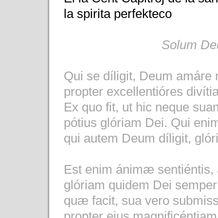
la spirita perfekteco
Solum De
Qui se díligit, Deum amáre n
propter excellentióres diví
Ex quo fit, ut hic neque s
pótius glóriam Dei. Qui enim
qui autem Deum díligit, glór
Est enim ánimæ sentiéntis,
glóriam quidem Dei semper
quæ facit, sua vero submis
propter eius magnificéntiam