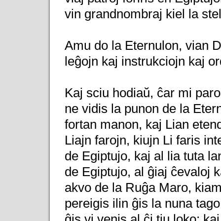
vin grandnombraj kiel la stel
Amu do la Eternulon, vian D
leĝojn kaj instrukciojn kaj 
Kaj sciu hodiaŭ, ĉar mi parola
ne vidis la punon de la Eter
fortan manon, kaj Lian etend
Liajn farojn, kiujn Li faris 
de Egiptujo, kaj al lia tuta la
de Egiptujo, al ĝiaj ĉevaloj k
akvo de la Ruĝa Maro, kiam i
pereigis ilin ĝis la nuna tago;
ĝis vi venis al ĉi tiu loko; k