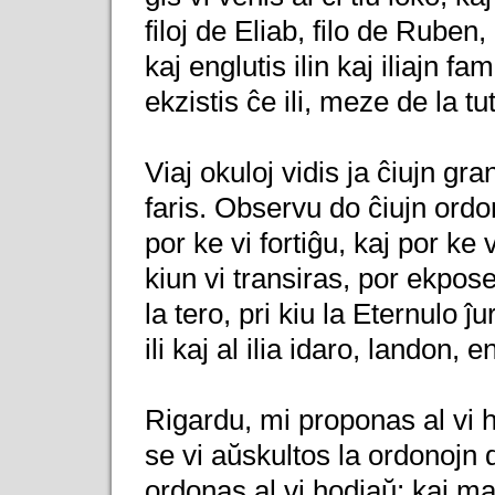
filoj de Eliab, filo de Ruben
kaj englutis ilin kaj iliajn fam
ekzistis ĉe ili, meze de la tut
Viaj okuloj vidis ja ĉiujn gra
faris. Observu do ĉiujn ordo
por ke vi fortiĝu, kaj por ke
kiun vi transiras, por ekpose
la tero, pri kiu la Eternulo ĵu
ili kaj al ilia idaro, landon, 
Rigardu, mi proponas al vi
se vi aŭskultos la ordonojn d
ordonas al vi hodiaŭ; kaj ma