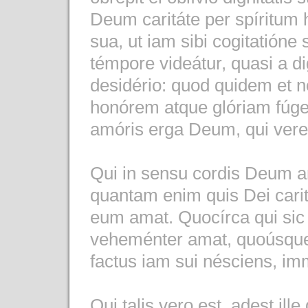
Deum caritáte per spíritum h
sua, ut iam sibi cogitatióne
témpore videátur, quasi a di
desidério: quod quidem et n
honórem atque glóriam fúger
amóris erga Deum, qui vere
Qui in sensu cordis Deum am
quantam enim quis Dei cari
eum amat. Quocírca qui sic 
veheménter amat, quoúsque
factus iam sui nésciens, im
Qui talis vero est, adest ill