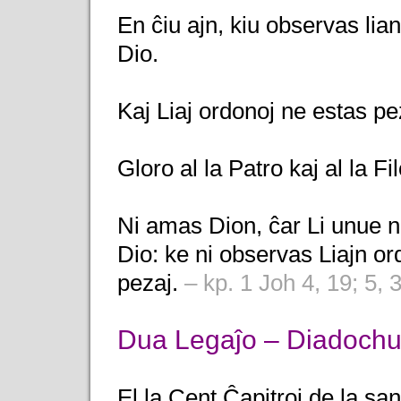
En ĉiu ajn, kiu observas lian
Dio.
Kaj Liaj ordonoj ne estas pe
Gloro al la Patro kaj al la Fi
Ni amas Dion, ĉar Li unue n
Dio: ke ni observas Liajn or
pezaj.
– kp. 1 Joh 4, 19; 5, 3
Dua Legaĵo – Diadochu
El la Cent Ĉapitroj de la sa