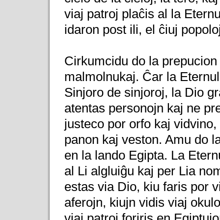
viaj patroj plaĉis al la Eternu
idaron post ili, el ĉiuj popolo
Cirkumcidu do la prepucion d
malmolnukaj. Ĉar la Eternulo
Sinjoro de sinjoroj, la Dio g
atentas personojn kaj ne pr
justeco por orfo kaj vidvino
panon kaj veston. Amu do la 
en la lando Egipta. La Eternu
al Li algluiĝu kaj per Lia nom
estas via Dio, kiu faris por v
aferojn, kiujn vidis viaj ok
viaj patroj foriris en Egiptuj