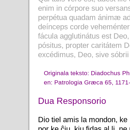
enim in córpore suo versans
perpétua quadam ánimæ ad 
deínceps corde veheménter c
fácula agglutinátus est Deo
pósitus, propter caritátem De
excédimus, Deo, sive sóbrii
Originala teksto: Diadochus Pho
en: Patrologia Græca 65, 1171
Dua Responsorio
Dio tiel amis la mondon, ke 
por ke ĉiu, kiu fidas al li, 