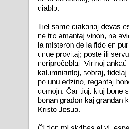
diablo.
Tiel same diakonoj devas est
ne tro amantaj vinon, ne av
la misteron de la fido en pu
unue provitaj; poste ili servu
neriproĉeblaj. Virinoj ankaŭ
kalumniantoj, sobraj, fidelaj
po unu edzino, regantaj bone 
domojn. Ĉar tiuj, kiuj bone s
bonan gradon kaj grandan ku
Kristo Jesuo.
Ĉi tion mi skribas al vi, esp