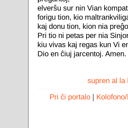
elverŝu sur nin Vian kompat
forigu tion, kio maltrankvil
kaj donu tion, kion nia preĝ
Pri tio ni petas per nia Sinjo
kiu vivas kaj regas kun Vi e
Dio en ĉiuj jarcentoj. Amen.
supren al l
Pri ĉi portalo
|
Kolofono