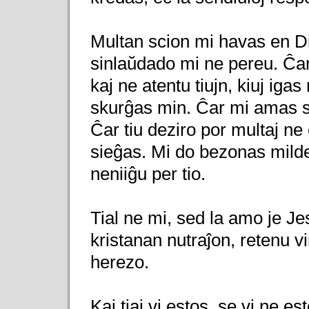
Multan scion mi havas en Di
sinlaŭdado mi ne pereu. Ĉar
kaj ne atentu tiujn, kiuj iga
skurĝas min. Ĉar mi amas su
Ĉar tiu deziro por multaj ne 
sieĝas. Mi do bezonas milde
neniiĝu per tio.
Tial ne mi, sed la amo je Je
kristanan nutraĵon, retenu vi
herezo.
Kaj tiaj vi estos, se vi ne e