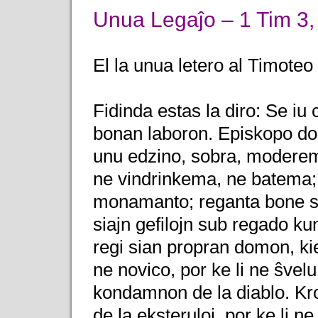
Unua Legaĵo – 1 Tim 3,
El la unua letero al Timoteo
Fidinda estas la diro: Se iu
bonan laboron. Episkopo do 
unu edzino, sobra, modere
ne vindrinkema, ne batema;
monamanto; reganta bone s
siajn gefilojn sub regado ku
regi sian propran domon, kiel
ne novico, por ke li ne ŝvelu
kondamnon de la diablo. Kro
de la eksteruloj, por ke li ne