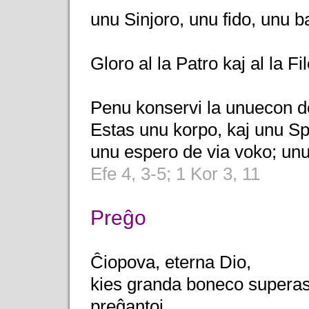
unu Sinjoro, unu fido, unu b
Gloro al la Patro kaj al la Fi
Penu konservi la unuecon de 
Estas unu korpo, kaj unu Spir
unu espero de via voko; unu 
Efe 4, 3-5; 1 Kor 3, 11
Preĝo
Ĉiopova, eterna Dio,
kies granda boneco superas ĉ
preĝantoj,