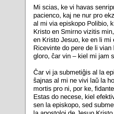
Mi scias, ke vi havas senri
pacienco, kaj ne nur pro ekz
al mi via episkopo Polibio, 
Kristo en Smirno vizitis min, 
en Kristo Jesuo, ke en li mi
Ricevinte do pere de li vian
gloro, ĉar vin – kiel mi jam s
Ĉar vi ja submetiĝis al la ep
ŝajnas al mi ne vivi laŭ la 
mortis pro ni, por ke, fidant
Estas do necese, kiel efekti
sen la episkopo, sed submeti
la apostoloj de Jesuo Kristo