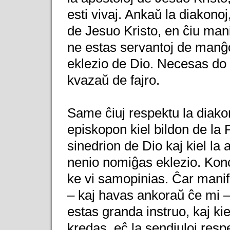
esti vivaj. Ankaŭ la diakonoj
de Jesuo Kristo, en ĉiu manie
ne estas servantoj de manĝo 
eklezio de Dio. Necesas do d
kvazaŭ de fajro.
Same ĉiuj respektu la diakon
episkopon kiel bildon de la P
sinedrion de Dio kaj kiel la 
nenio nomiĝas eklezio. Konce
ke vi samopinias. Ĉar manif
– kaj havas ankoraŭ ĉe mi –
estas granda instruo, kaj kie
kredas, eĉ la sendiuloj resp