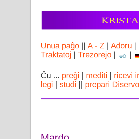
Unua paĝo
||
A - Z
|
Adoru
|
Traktatoj
|
Trezorejo
|
|
Ĉu ...
preĝi
|
mediti
|
ricevi 
legi
|
studi
||
prepari Diserv
Mardo