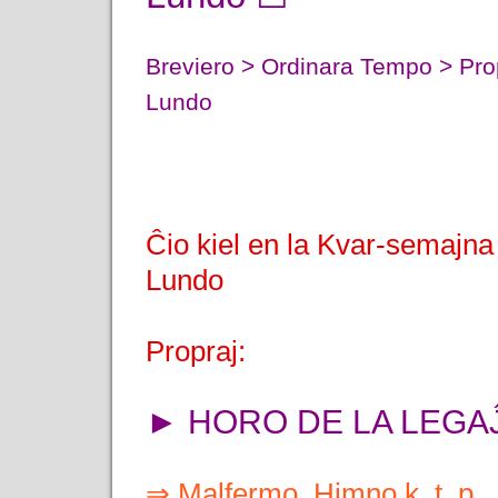
Breviero > Ordinara Tempo > Pro
Lundo
Ĉio kiel en la Kvar-semajn
Lundo
Propraj:
► HORO DE LA LEGA
⇒ Malfermo, Himno k. t. p.