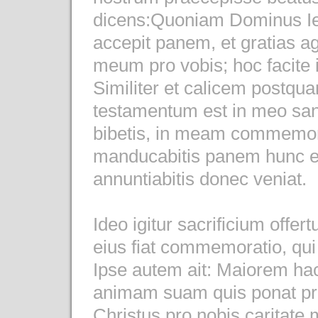
dicens:Quoniam Dominus Ies
accepit panem, et gratias ag
meum pro vobis; hoc faci
Similiter et calicem postqu
testamentum est in meo san
bibetis, in meam commemo
manducabitis panem hunc et
annuntiabitis donec veniat.
Ideo igitur sacrificium offer
eius fiat commemoratio, qu
Ipse autem ait: Maiorem ha
animam suam quis ponat pr
Christus pro nobis caritate 