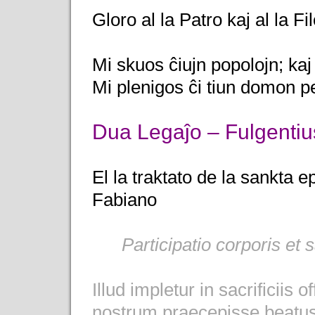
Gloro al la Patro kaj al la Fi
Mi skuos ĉiujn popolojn; kaj
Mi plenigos ĉi tiun domon pe
Dua Legaĵo – Fulgenti
El la traktato de la sankta 
Fabiano
Participatio corporis et 
Illud impletur in sacrificiis
nostrum praecepisse beatus