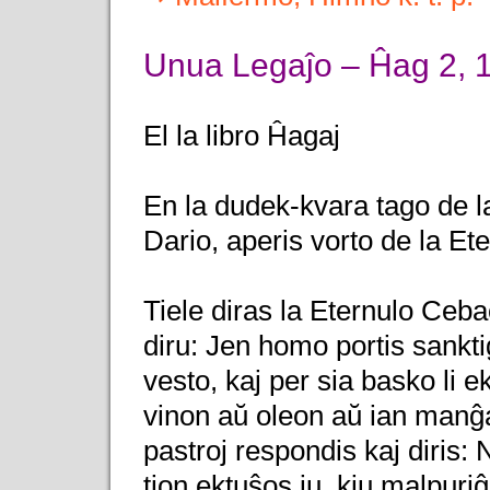
Unua Legaĵo – Ĥag 2, 
El la libro Ĥagaj
En la dudek-kvara tago de l
Dario, aperis vorto de la Ete
Tiele diras la Eternulo Cebao
diru: Jen homo portis sankti
vesto, kaj per sia basko li e
vinon aŭ oleon aŭ ian manĝa
pastroj respondis kaj diris: 
tion ektuŝos iu, kiu malpuriĝ