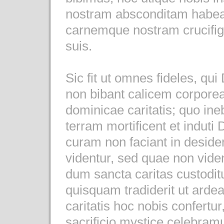
nostram absconditam habea
carnemque nostram crucifiga
suis.
Sic fit ut omnes fideles, qu
non bibant calicem corpore
dominicae caritatis; quo in
terram mortificent et indut
curam non faciant in deside
videntur, sed quae non viden
dum sancta caritas custodit
quisquam tradiderit ut ardea
caritatis hoc nobis confertur
sacrificio mystice celebram