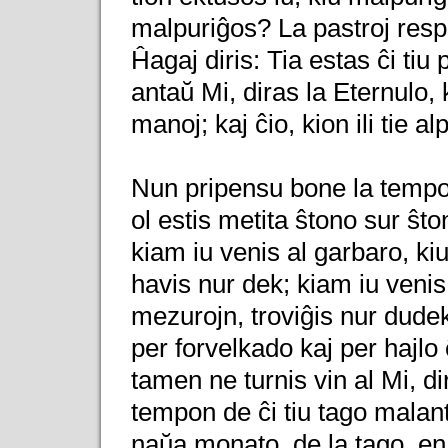
malpuriĝos? La pastroj resp
Ĥagaj diris: Tia estas ĉi tiu 
antaŭ Mi, diras la Eternulo, ka
manoj; kaj ĉio, kion ili tie a
Nun pripensu bone la tempon
ol estis metita ŝtono sur ŝt
kiam iu venis al garbaro, ki
havis nur dek; kiam iu venis
mezurojn, troviĝis nur dudek
per forvelkado kaj per hajlo 
tamen ne turnis vin al Mi, d
tempon de ĉi tiu tago malan
naŭa monato, de la tago, en 