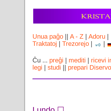
Unua paĝo
||
A - Z
|
Adoru
|
Traktatoj
|
Trezorejo
|
|
Ĉu ...
preĝi
|
mediti
|
ricevi 
legi
|
studi
||
prepari Diserv
Lundo ☐