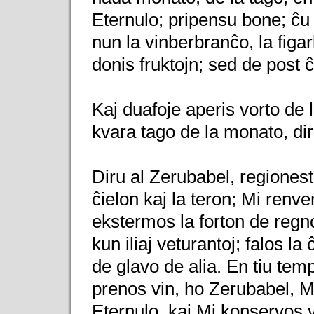
Eternulo; pripensu bone; ĉu
nun la vinberbranĉo, la figar
donis fruktojn; sed de post ĉ
Kaj duafoje aperis vorto de 
kvara tago de la monato, dir
Diru al Zerubabel, regiones
ĉielon kaj la teron; Mi renve
ekstermos la forton de regno
kun iliaj veturantoj; falos la 
de glavo de alia. En tiu tem
prenos vin, ho Zerubabel, Mia
Eternulo, kaj Mi konservos vi