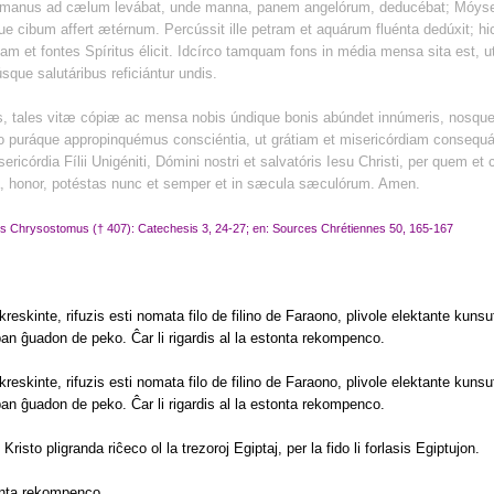
manus ad cælum levábat, unde manna, panem angelórum, deducébat; Móyse
e cibum affert ætérnum. Percússit ille petram et aquárum fluénta dedúxit; h
ulam et fontes Spíritus élicit. Idcírco tamquam fons in média mensa sita est, 
sque salutáribus reficiántur undis.
ns, tales vitæ cópiæ ac mensa nobis úndique bonis abúndet innúmeris, nosque 
o puráque appropinquémus consciéntia, ut grátiam et misericórdiam consequ
ericórdia Fílii Unigéniti, Dómini nostri et salvatóris Iesu Christi, per quem et
ória, honor, potéstas nunc et semper et in sæcula sæculórum. Amen.
nes Chrysostomus († 407): Catechesis 3, 24-27; en: Sources Chrétiennes 50, 165-167
reskinte, rifuzis esti nomata filo de filino de Faraono, plivole elektante kunsu
pan ĝuadon de peko. Ĉar li rigardis al la estonta rekompenco.
reskinte, rifuzis esti nomata filo de filino de Faraono, plivole elektante kunsu
pan ĝuadon de peko. Ĉar li rigardis al la estonta rekompenco.
risto pligranda riĉeco ol la trezoroj Egiptaj, per la fido li forlasis Egiptujon.
tonta rekompenco.