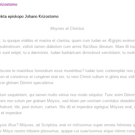
rizostomo
sankta episkopo Johano Krizostomo
Moyses et Christus
t; tu quoque vidébis et maióra et clarióra, quam cum Iudæi ex Ægýpto exiér
 submérsum, vidísti tamen diábolum cum armis flúctibus óbrutum. Mare illi tran
i sunt erépti; tu e dæmóniis. Iudæi barbáricam dimisérunt servitútem; tu mult
nóscere te maióribus honorátum esse munéribus? Iudæi tunc contemplári non p
n et consérvus et congéner erat eis; tu vero Christi vultum in glória eius vidí
ácie glóriam Dómini speculámur.
istum sequéntem, qui tamen multo vérius nos modo séquitur. Tunc enim Dómi
ero non solum per grátiam Móysis, sed étiam per vestram comitátur obœdiénti
érunt; tibi, post éxitum, cælum. Illis dŭ et imperátor egrégius Móyses erat; 
et imperátor.
is illíus? Móyses, ait Scriptúra, erat vir mitíssimus super omnes hómines qu
 Móysi nostro tribúere póssumus, quippe cui suavíssimus eíque íntime consu