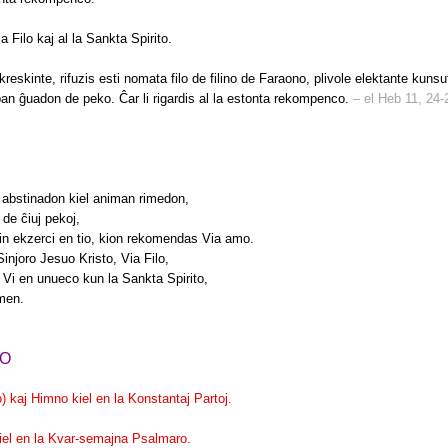
la Filo kaj al la Sankta Spirito.
reskinte, rifuzis esti nomata filo de filino de Faraono, plivole elektante kunsu
pan ĝuadon de peko. Ĉar li rigardis al la estonta rekompenco.
– el Heb 11, 24-
n abstinadon kiel animan rimedon,
 de ĉiuj pekoj,
sin ekzerci en tio, kion rekomendas Via amo.
 Sinjoro Jesuo Kristo, Via Filo,
 Vi en unueco kun la Sankta Spirito,
Amen.
DO
o) kaj Himno kiel en la Konstantaj Partoj.
kiel en la Kvar-semajna Psalmaro.