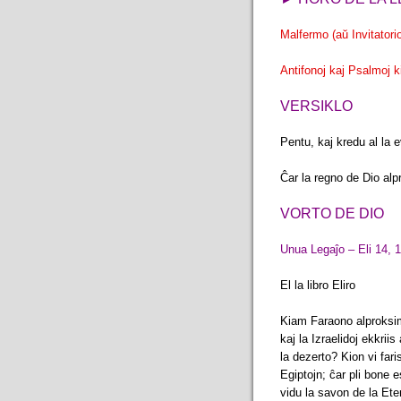
Malfermo (aŭ Invitatori
Antifonoj kaj Psalmoj 
VERSIKLO
Pentu, kaj kredu al la 
Ĉar la regno de Dio alp
VORTO DE DIO
Unua Legaĵo – Eli 14, 
El la libro Eliro
Kiam Faraono alproksimiĝi
kaj la Izraelidoj ekkrii
la dezerto? Kion vi faris
Egiptojn; ĉar pli bone e
vidu la savon de la Eter