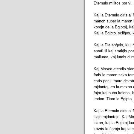
Eternulo militos por vi, 
Kaj la Eternulo diris al
manon super la maron ka
korojn de la Egiptoj, kaj 
Kaj la Egiptoj sciiĝos, 
Kaj la Dia anĝelo, kiu i
antaŭ ili kaj stariĝis po
malluma, kaj lumis dum 
Kaj Moseo etendis sian 
faris la maron seka tero
estis por ili muro dekstr
rajdantoj, en la mezon 
fajra kaj nuba kolono, ka
iradon. Tiam la Egiptoj d
Kaj la Eternulo diris a
iliajn rajdantojn. Kaj 
lokon, kaj la Egiptoj ku
kovris la ĉarojn kaj la r