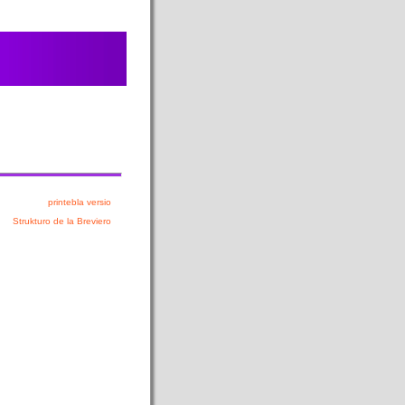
printebla versio
Strukturo de la Breviero