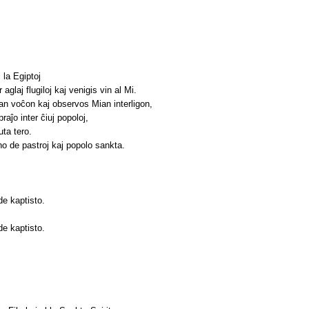
l la Egiptoj
r aglaj flugiloj kaj venigis vin al Mi.
an voĉon kaj observos Mian interligon,
aĵo inter ĉiuj popoloj,
uta tero.
no de pastroj kaj popolo sankta.
de kaptisto.
de kaptisto.