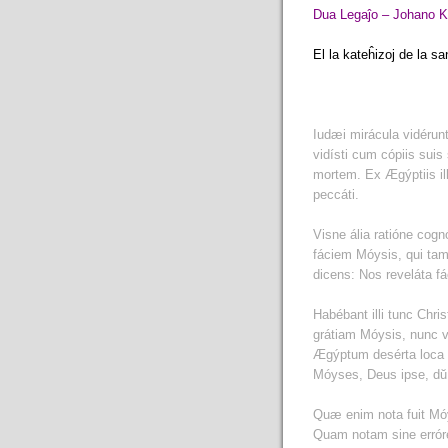
Dua Legaĵo – Johano K
El la kateĥizoj de la 
Iudæi mirácula vidérun
vidísti cum cópiis suis
mortem. Ex Ægýptiis ill
peccáti.
Visne ália ratióne cog
fáciem Móysis, qui tame
dicens: Nos reveláta f
Habébant illi tunc Chr
grátiam Móysis, nunc v
Ægýptum desérta loca fu
Móyses, Deus ipse, dŭ 
Quæ enim nota fuit Móys
Quam notam sine erróre