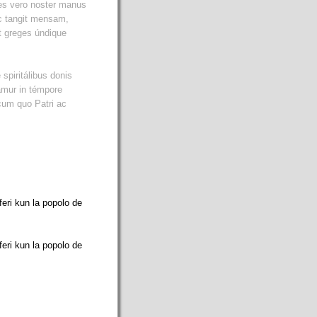
s vero noster manus
ic tangit mensam,
ut greges úndique
spiritálibus donis
ámur in témpore
 cum quo Patri ac
feri kun la popolo de
feri kun la popolo de