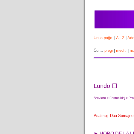
Unua paĝo
||
A - Z
|
Ado
Ĉu ...
preĝi
|
mediti
|
ri
Lundo ☐
Breviero > Festocikloj > P
Psalmoj: Dua Semajno
► HORO DE LA 