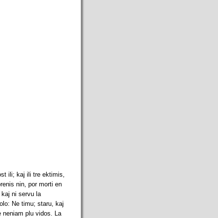
ili; kaj ili tre ektimis,
prenis nin, por morti en
 kaj ni servu la
olo: Ne timu; staru, kaj
ne neniam plu vidos. La