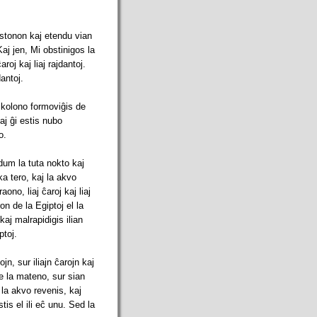
bastonon kaj etendu vian
aj jen, Mi obstinigos la
aroj kaj liaj rajdantoj.
dantoj.
ba kolono formoviĝis de
kaj ĝi estis nubo
o.
dum la tuta nokto kaj
ka tero, kaj la akvo
ono, liaj ĉaroj kaj liaj
n de la Egiptoj el la
kaj malrapidigis ilian
ptoj.
n, sur iliajn ĉarojn kaj
e la mateno, sur sian
 la akvo revenis, kaj
tis el ili eĉ unu. Sed la