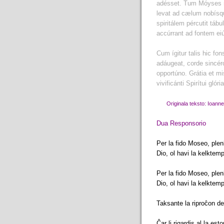
adésset. Tum Móyses 
levat ad cælum nobísqu
spiritálem pércutit táb
accúrrant ad fontem eiú
Cum ígitur talis hic fo
adáugeat, corde sincér
opportúno. Grátia et mis
vivificánti Spirítui gl
Originala teksto: Ioan
Dua Responsorio
Per la fido Moseo, plenk
Dio, ol havi la kelktem
Per la fido Moseo, plenk
Dio, ol havi la kelktem
Taksante la riproĉon de K
Ĉar li rigardis al la es