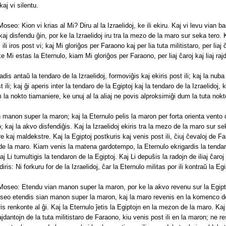
kaj vi silentu.
 Moseo: Kion vi krias al Mi? Diru al la Izraelidoj, ke ili ekiru. Kaj vi levu vian 
j disfendu ĝin, por ke la Izraelidoj iru tra la mezo de la maro sur seka tero. K
ili iros post vi; kaj Mi gloriĝos per Faraono kaj per lia tuta militistaro, per liaj ĉ
ke Mi estas la Eternulo, kiam Mi gloriĝos per Faraono, per liaj ĉaroj kaj liaj raj
radis antaŭ la tendaro de la Izraelidoj, formoviĝis kaj ekiris post ili; kaj la nu
st ili; kaj ĝi aperis inter la tendaro de la Egiptoj kaj la tendaro de la Izraelidoj, 
la nokto tiamaniere, ke unuj al la aliaj ne povis alproksimiĝi dum la tuta nokt
manon super la maron; kaj la Eternulo pelis la maron per forta orienta vento 
; kaj la akvo disfendiĝis. Kaj la Izraelidoj ekiris tra la mezo de la maro sur se
e kaj maldekstre. Kaj la Egiptoj postkuris kaj venis post ili, ĉiuj ĉevaloj de Fara
de la maro. Kiam venis la matena gardotempo, la Eternulo ekrigardis la tendaro
j Li tumultigis la tendaron de la Egiptoj. Kaj Li depuŝis la radojn de iliaj ĉaroj 
iris: Ni forkuru for de la Izraelidoj, ĉar la Eternulo militas por ili kontraŭ la Egi
l Moseo: Etendu vian manon super la maron, por ke la akvo revenu sur la Egiptoj
Moseo etendis sian manon super la maron, kaj la maro revenis en la komenco d
ris renkonte al ĝi. Kaj la Eternulo ĵetis la Egiptojn en la mezon de la maro. Kaj
ajdantojn de la tuta militistaro de Faraono, kiu venis post ili en la maron; ne res