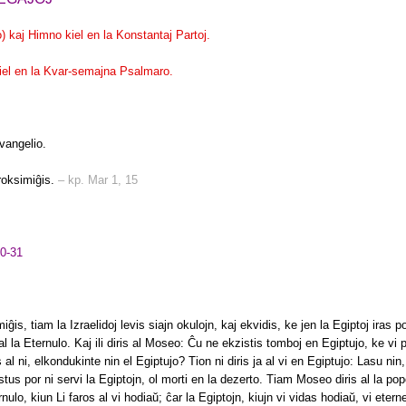
o) kaj Himno kiel en la Konstantaj Partoj.
kiel en la Kvar-semajna Psalmaro.
evangelio.
roksimiĝis.
– kp. Mar 1, 15
10-31
s, tiam la Izraelidoj levis siajn okulojn, kaj ekvidis, ke jen la Egiptoj iras post 
s al la Eternulo. Kaj ili diris al Moseo: Ĉu ne ekzistis tomboj en Egiptujo, ke vi 
 al ni, elkondukinte nin el Egiptujo? Tion ni diris ja al vi en Egiptujo: Lasu nin,
stus por ni servi la Egiptojn, ol morti en la dezerto. Tiam Moseo diris al la pop
nulo, kiun Li faros al vi hodiaŭ; ĉar la Egiptojn, kiujn vi vidas hodiaŭ, vi eter