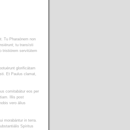
unt. Tu Pharaónem non
siérunt; tu transísti
o tristiórem servitútem
otuérunt glorificátam
sti. Et Paulus clamat,
nus comitabátur eos per
am. Illis post
nobis vero álius
i morabántur in terra.
bstantiális Spíritus