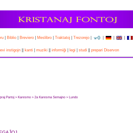
ru
|
Biblio
|
Breviero
|
Meslibro
|
Traktatoj
|
Trezorejo
|
|
|
|
cevi instigojn
||
kanti
|
muziki
||
informiĝi
|
legi
|
studi
||
prepari Diservon
ropraj Partoj > Karesmo > 2a Karesma Semajno > Lundo
LEGAĴOJ