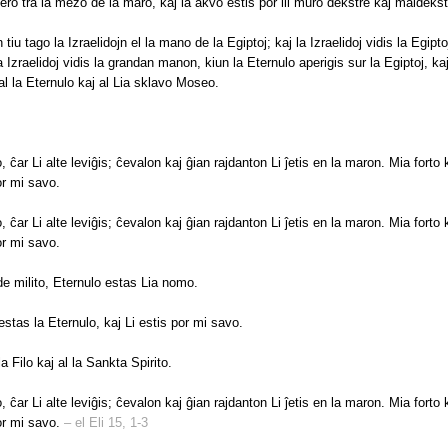
 tero tra la mezo de la maro, kaj la akvo estis por ili muro dekstre kaj maldekst
tiu tago la Izraelidojn el la mano de la Egiptoj; kaj la Izraelidoj vidis la Egipto
 Izraelidoj vidis la grandan manon, kiun la Eternulo aperigis sur la Egiptoj, ka
al la Eternulo kaj al Lia sklavo Moseo.
, ĉar Li alte leviĝis; ĉevalon kaj ĝian rajdanton Li ĵetis en la maron. Mia forto 
or mi savo.
, ĉar Li alte leviĝis; ĉevalon kaj ĝian rajdanton Li ĵetis en la maron. Mia forto 
or mi savo.
de milito, Eternulo estas Lia nomo.
estas la Eternulo, kaj Li estis por mi savo.
la Filo kaj al la Sankta Spirito.
, ĉar Li alte leviĝis; ĉevalon kaj ĝian rajdanton Li ĵetis en la maron. Mia forto 
or mi savo.
– el Eli 15, 1-3