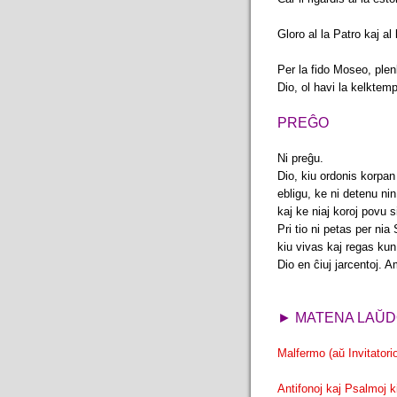
Gloro al la Patro kaj al 
Per la fido Moseo, plenk
Dio, ol havi la kelktem
PREĜO
Ni preĝu.
Dio, kiu ordonis korpa
ebligu, ke ni detenu nin
kaj ke niaj koroj povu 
Pri tio ni petas per nia
kiu vivas kaj regas kun
Dio en ĉiuj jarcentoj. 
► MATENA LAŬ
Malfermo (aŭ Invitatori
Antifonoj kaj Psalmoj 