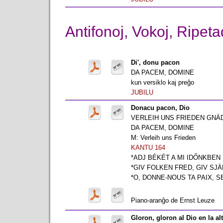
Antifonoj, Vokoj, Ripet
Di', donu pacon
DA PACEM, DOMINE
kun versiklo kaj preĝo
JUBILU
Donacu pacon, Dio
VERLEIH UNS FRIEDEN GNÄ
DA PACEM, DOMINE
M: Verleih uns Frieden
KANTU 164
*ADJ BÉKÉT A MI IDŐNKBEN
*GIV FOLKEN FRED, GIV SJÄ
*O, DONNE-NOUS TA PAIX, 
Piano-aranĝo de Ernst Leuze
Gloron, gloron al Dio en la al