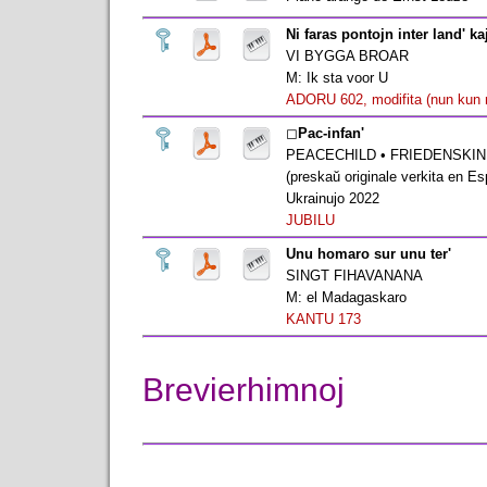
Ni faras pontojn inter land' ka
VI BYGGA BROAR
M: Ik sta voor U
ADORU 602, modifita (nun kun 
◻︎
Pac-infan'
PEACECHILD • FRIEDENSKI
(preskaŭ originale verkita en Es
Ukrainujo 2022
JUBILU
Unu homaro sur unu ter'
SINGT FIHAVANANA
M: el Madagaskaro
KANTU 173
Brevierhimnoj