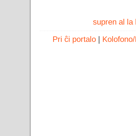
supren al l
Pri ĉi portalo
|
Kolofono