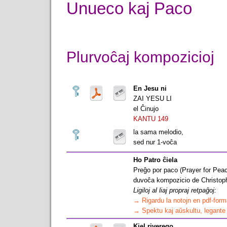
Unueco kaj Paco
Plurvoĉaj kompozicioj
En Jesu ni
ZAI YESU LI
el Ĉinujo
KANTU 149
la sama melodio,
sed nur 1-voĉa
Ho Patro ĉiela
Preĝo por paco (Prayer for Pea
duvoĉa kompozicio de Christoph
Ligiloj al liaj propraj retpaĝoj:
→ Rigardu la notojn en pdf-form
→ Spektu kaj aŭskultu, legante
Kiel riverego