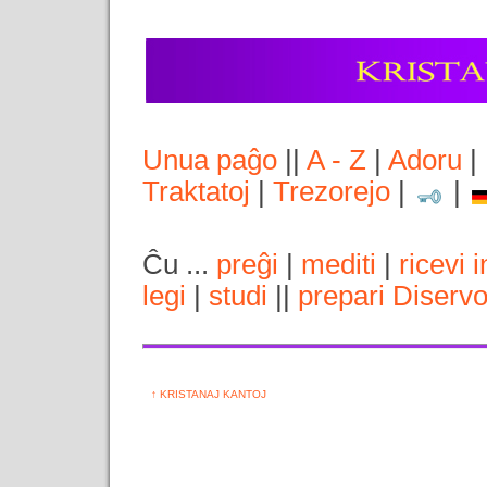
Unua paĝo
||
A - Z
|
Adoru
|
Traktatoj
|
Trezorejo
|
|
Ĉu ...
preĝi
|
mediti
|
ricevi 
legi
|
studi
||
prepari Diserv
↑ KRISTANAJ KANTOJ