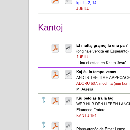
kp. Lk 2, 14
JUBILU
Kantoj
El multaj grajnoj la unu pan'
(originale verkita en Esperanto)
JUBILU
–Unu ni estas en Kristo Jesu'
Kaj ĉu la tempo venas
AND IS THE TIME APPROAC
ADORU 607, modifita (nun kun 
M: Aurelia
Kiu petolas tra la tag'
WER NUR DEN LIEBEN LANG
Ekumena Frataro
KANTU 154
Piano-aranĝo de Ernst Leuze