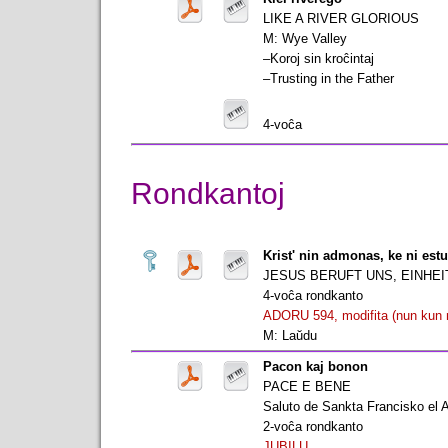
LIKE A RIVER GLORIOUS
M: Wye Valley
–Koroj sin kroĉintaj
–Trusting in the Father
4-voĉa
Rondkantoj
Krist' nin admonas, ke ni est
JESUS BERUFT UNS, EINHE
4-voĉa rondkanto
ADORU 594, modifita (nun kun n
M: Laŭdu
Pacon kaj bonon
PACE E BENE
Saluto de Sankta Francisko el 
2-voĉa rondkanto
JUBILU