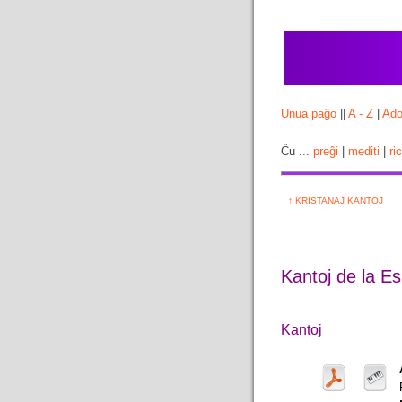
Unua paĝo
||
A - Z
|
Ado
Ĉu ...
preĝi
|
mediti
|
ri
↑ KRISTANAJ KANTOJ
Kantoj de la 
Kantoj