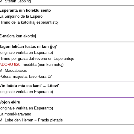
M: Stefan Lepping
Esperanta nin kolektu sento
La Sinjorino de la Espero
Himno de la katolikaj esperantistoj
E-maĵora kun akordoj
Tagon feliĉan festas ni kun ĝoj'
(originale verkita en Esperanto)
Himno por grava dat-reveno en Esperantujo
ADORU 920
, modifita (nun kun notoj)
M: Maccabaeus
–Glora, majesta, favor-kora Di'
Vin laŭdu mia eta kant' ... Litovi'
(originale verkita en Esperanto)
Vojon ekiru
(originale verkita en Esperanto)
La mond-karavano
M: Lobe den Herren = Praxis pietatis