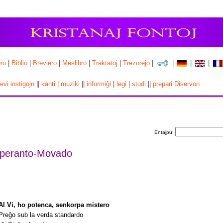
ru
|
Biblio
|
Breviero
|
Meslibro
|
Traktatoj
|
Trezorejo
|
|
|
|
cevi instigojn
||
kanti
|
muziki
||
informiĝi
|
legi
|
studi
||
prepari Diservon
Entajpu:
Esperanto-Movado
Al Vi, ho potenca, senkorpa mistero
Preĝo sub la verda standardo