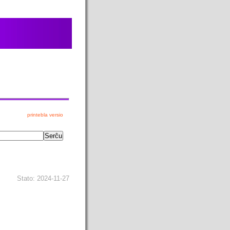
printebla versio
Stato: 2024-11-27