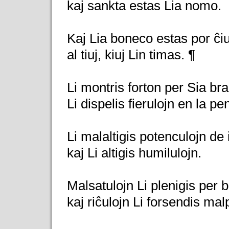
kaj sankta estas Lia nomo.
Kaj Lia boneco estas por ĉiu
al tiuj, kiuj Lin timas. ¶
Li montris forton per Sia bra
Li dispelis fierulojn en la pe
Li malaltigis potenculojn de il
kaj Li altigis humilulojn.
Malsatulojn Li plenigis per b
kaj riĉulojn Li forsendis mal