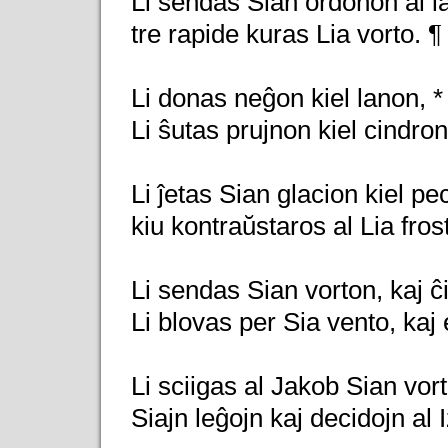
Li sendas Sian ordonon al la
tre rapide kuras Lia vorto. ¶
Li donas neĝon kiel lanon, *
Li ŝutas prujnon kiel cindron
Li ĵetas Sian glacion kiel pec
kiu kontraŭstaros al Lia fros
Li sendas Sian vorton, kaj ĉ
Li blovas per Sia vento, kaj
Li sciigas al Jakob Sian vort
Siajn leĝojn kaj decidojn al I