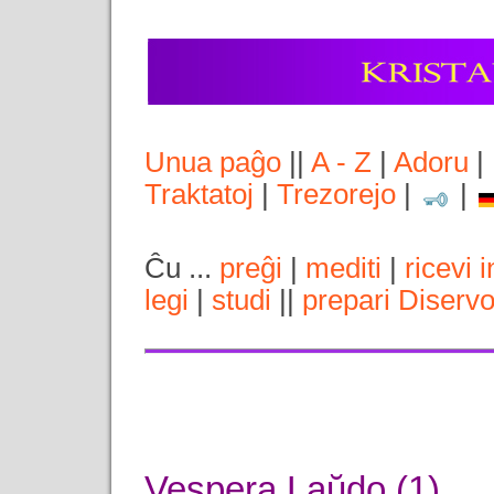
Unua paĝo
||
A - Z
|
Adoru
|
Traktatoj
|
Trezorejo
|
|
Ĉu ...
preĝi
|
mediti
|
ricevi 
legi
|
studi
||
prepari Diserv
Vespera Laŭdo (1)