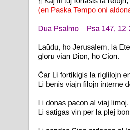
¶ Kaj ili tuj forlasis la retojn,
(en Paska Tempo oni aldona
Dua Psalmo – Psa 147, 12-2
Laŭdu, ho Jerusalem, la Ete
gloru vian Dion, ho Cion.
Ĉar Li fortikigis la riglilojn 
Li benis viajn filojn interne d
Li donas pacon al viaj limoj,
Li satigas vin per la plej bona