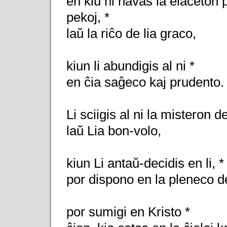
en kiu ni havas la elaĉeton p
pekoj, *
laŭ la riĉo de lia graco,
kiun li abundigis al ni *
en ĉia saĝeco kaj prudento.
Li sciigis al ni la misteron de
laŭ Lia bon-volo,
kiun Li antaŭ-decidis en li, *
por dispono en la pleneco d
por sumigi en Kristo *