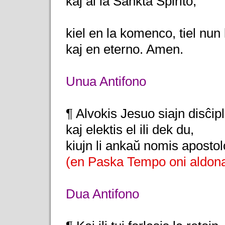
kaj al la Sankta Spirito,
kiel en la komenco, tiel nun
kaj en eterno. Amen.
Unua Antifono
¶ Alvokis Jesuo siajn disĉipl
kaj elektis el ili dek du,
kiujn li ankaŭ nomis apostol
(en Paska Tempo oni aldona
Dua Antifono