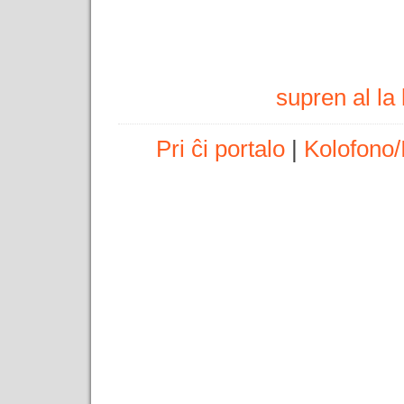
supren al l
Pri ĉi portalo
|
Kolofono