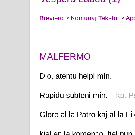
Breviero > Komunaj Tekstoj > Ap
MALFERMO
Dio, atentu helpi min.
Rapidu subteni min.
– kp. P
Gloro al la Patro kaj al la Fi
kiel en la komenco, tiel nun