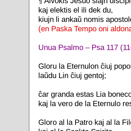
¶ Alvokis Jesuo siajn disĉipl
kaj elektis el ili dek du,
kiujn li ankaŭ nomis apostol
(en Paska Tempo oni aldona
Unua Psalmo – Psa 117 (11
Gloru la Eternulon ĉiuj popol
laŭdu Lin ĉiuj gentoj;
ĉar granda estas Lia boneco 
kaj la vero de la Eternulo re
Gloro al la Patro kaj al la Fil