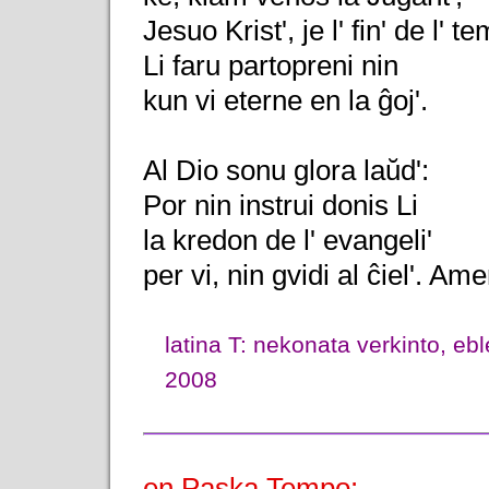
Jesuo Krist', je l' fin' de l' te
Li faru partopreni nin
kun vi eterne en la ĝoj'.
Al Dio sonu glora laŭd':
Por nin instrui donis Li
la kredon de l' evangeli'
per vi, nin gvidi al ĉiel'. Ame
latina T: nekonata verkinto, eb
2008
en Paska Tempo: