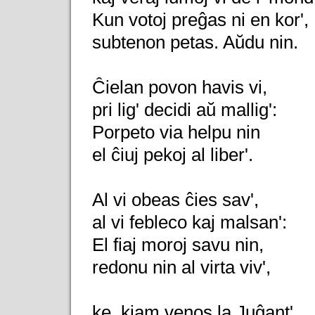
Kun votoj preĝas ni en kor',
subtenon petas. Aŭdu nin.
Ĉielan povon havis vi,
pri lig' decidi aŭ mallig':
Porpeto via helpu nin
el ĉiuj pekoj al liber'.
Al vi obeas ĉies sav',
al vi febleco kaj malsan':
El fiaj moroj savu nin,
redonu nin al virta viv',
ke, kiam venos la Juĝant',