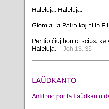
Haleluja. Haleluja.
Gloro al la Patro kaj al la Fi
Per tio ĉiuj homoj scios, ke 
Haleluja.
– Joh 13, 35
LAŬDKANTO
Antifono por la Laŭdkanto d