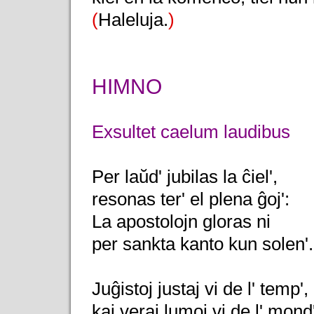
(
Haleluja.
)
HIMNO
Exsultet caelum laudibus
Per laŭd' jubilas la ĉiel',
resonas ter' el plena ĝoj':
La apostolojn gloras ni
per sankta kanto kun solen'.
Juĝistoj justaj vi de l' temp',
kaj veraj lumoj vi de l' mond'