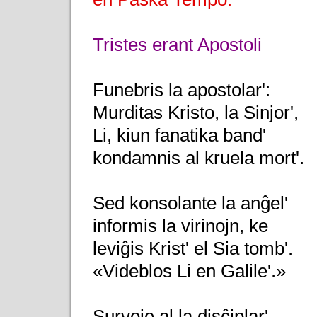
Tristes erant Apostoli
Funebris la apostolar':
Murditas Kristo, la Sinjor',
Li, kiun fanatika band'
kondamnis al kruela mort'.
Sed konsolante la anĝel'
informis la virinojn, ke
leviĝis Krist' el Sia tomb'.
«Videblos Li en Galile'.»
Survoje al la disĉiplar'