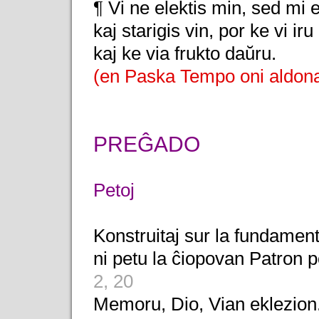
¶ Vi ne elektis min, sed mi e
kaj starigis vin, por ke vi ir
kaj ke via frukto daŭru.
(en Paska Tempo oni aldona
PREĜADO
Petoj
Konstruitaj sur la fundamento
ni petu la ĉiopovan Patron p
2, 20
Memoru, Dio, Vian eklezion